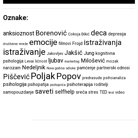
Oznake:
deca
Borenović
anksioznost
depresija
Cokoja Đikić
emocije
istraživanja
Frojd
filmovi
društvene mreže
istraživanje
Jakšić
Jung
kognitivna
Jakovljev
ljubav
Milošević
psihologija
Levai
ličnost
mozak
marketing
Nedeljnik
narcizam
pamćenje
partnerski odnosi
Nova godina
odluke
Poljak
Popov
Piščević
predrasude
psihoanaliza
psihologija
psihoterapija
psihopatija
roditelji
psihopriča
saveti
selfhelp
sreća
samopouzdanje
stres
TED
video
test