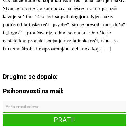
vas nauče bude od kojih latinskih reči je nastao njen naziv.
Stvar je u tome što sam naziv najčešće u samo par reči
kazuje suštinu. Tako je i sa psihologijom. Njen naziv
potiče od latinske reči „psyche“, što se prevodi kao „duša“
i „logos“ – proučavanje, odnosno nauka. Ono što je
nastalo kao produkt spajanja dve latinske reči, danas je
izuzetno široka i rasprostranjena delatnost koja […]
Drugima se dopalo:
Psihonovosti na mail: