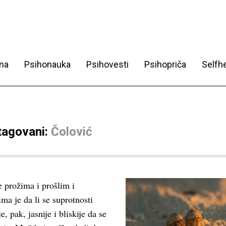
na
Psihonauka
Psihovesti
Psihopriča
Selfhe
 tagovani:
Čolović
 prožima i prošlim i
a je da li se suprotnosti
e, pak, jasnije i bliskije da se