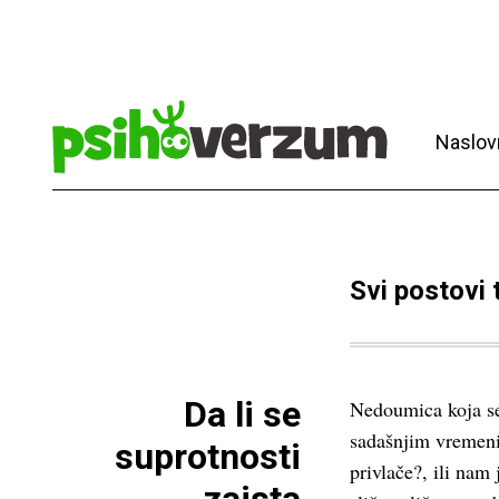
Naslov
Svi postovi
Da li se
Nedoumica koja se
sadašnjim vremenim
suprotnosti
privlače?, ili nam j