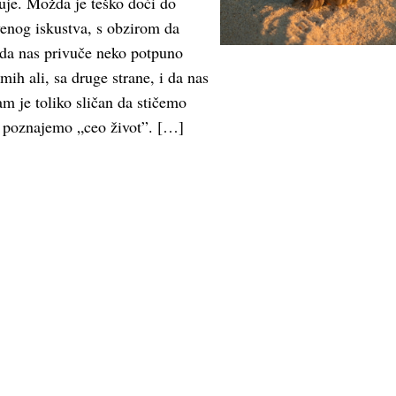
uje. Možda je teško doći do
venog iskustva, s obzirom da
 da nas privuče neko potpuno
mih ali, sa druge strane, i da nas
m je toliko sličan da stičemo
u poznajemo „ceo život”. […]