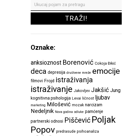
Oznake:
Borenović
anksioznost
Cokoja Đikić
emocije
deca
depresija
društvene mreže
istraživanja
Frojd
filmovi
istraživanje
Jakšić
Jung
Jakovljev
ljubav
kognitivna psihologija
Levai
ličnost
Milošević
narcizam
mozak
marketing
Nedeljnik
pamćenje
Nova godina
odluke
Poljak
Piščević
partnerski odnosi
Popov
predrasude
psihoanaliza