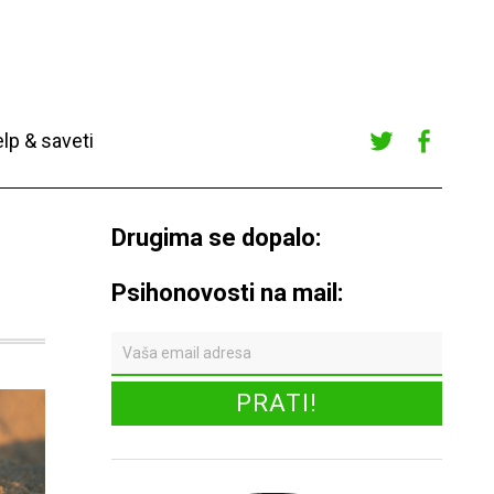
lp & saveti
Twitte
Faceb
r
ook
Drugima se dopalo:
Psihonovosti na mail: