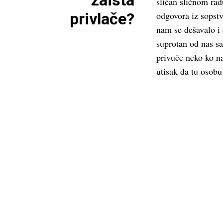
zaista
sličan sličnom rad
privlače?
odgovora iz sopst
nam se dešavalo i
suprotan od nas sa
privuče neko ko na
utisak da tu osob