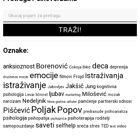
Oznake:
deca
Borenović
anksioznost
depresija
Cokoja Đikić
emocije
istraživanja
Frojd
filmovi
društvene mreže
istraživanje
Jakšić
Jung
kognitivna
Jakovljev
ljubav
Milošević
psihologija
Levai
ličnost
mozak
marketing
Nedeljnik
narcizam
pamćenje
partnerski odnosi
Nova godina
odluke
Poljak
Popov
Piščević
predrasude
psihoanaliza
psihologija
psihoterapija
psihopatija
roditelji
psihopriča
saveti
selfhelp
sreća
samopouzdanje
stres
TED
video
test