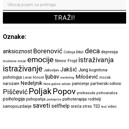
Oznake:
deca
Borenović
anksioznost
depresija
Cokoja Đikić
emocije
istraživanja
Frojd
filmovi
društvene mreže
istraživanje
Jakšić
Jung
kognitivna
Jakovljev
ljubav
Milošević
psihologija
Levai
ličnost
mozak
marketing
Nedeljnik
narcizam
pamćenje
partnerski odnosi
Nova godina
odluke
Poljak
Popov
Piščević
predrasude
psihoanaliza
psihologija
psihoterapija
psihopatija
roditelji
psihopriča
saveti
selfhelp
sreća
samopouzdanje
stres
TED
video
test