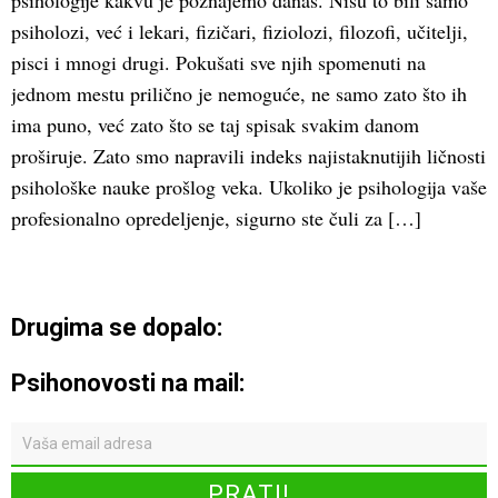
psihologije kakvu je poznajemo danas. Nisu to bili samo
psiholozi, već i lekari, fizičari, fiziolozi, filozofi, učitelji,
pisci i mnogi drugi. Pokušati sve njih spomenuti na
jednom mestu prilično je nemoguće, ne samo zato što ih
ima puno, već zato što se taj spisak svakim danom
proširuje. Zato smo napravili indeks najistaknutijih ličnosti
psihološke nauke prošlog veka. Ukoliko je psihologija vaše
profesionalno opredeljenje, sigurno ste čuli za […]
Drugima se dopalo:
Psihonovosti na mail: