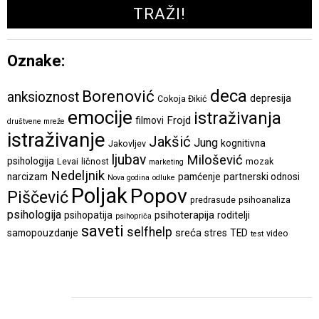
Oznake:
deca
Borenović
anksioznost
depresija
Cokoja Đikić
emocije
istraživanja
Frojd
filmovi
društvene mreže
istraživanje
Jakšić
Jung
kognitivna
Jakovljev
ljubav
Milošević
psihologija
Levai
ličnost
mozak
marketing
Nedeljnik
narcizam
pamćenje
partnerski odnosi
Nova godina
odluke
Poljak
Popov
Piščević
predrasude
psihoanaliza
psihologija
psihoterapija
psihopatija
roditelji
psihopriča
saveti
selfhelp
sreća
samopouzdanje
stres
TED
video
test