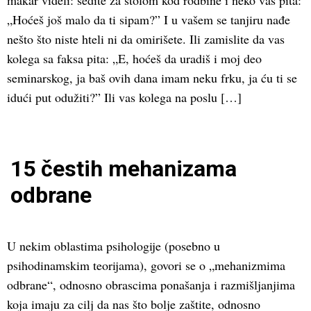
makar videli: sedite za stolom kod rodbine i neko vas pita:
„Hoćeš još malo da ti sipam?” I u vašem se tanjiru nađe
nešto što niste hteli ni da omirišete. Ili zamislite da vas
kolega sa faksa pita: „E, hoćeš da uradiš i moj deo
seminarskog, ja baš ovih dana imam neku frku, ja ću ti se
idući put odužiti?” Ili vas kolega na poslu […]
15 čestih mehanizama
odbrane
U nekim oblastima psihologije (posebno u
psihodinamskim teorijama), govori se o „mehanizmima
odbrane“, odnosno obrascima ponašanja i razmišljanjima
koja imaju za cilj da nas što bolje zaštite, odnosno