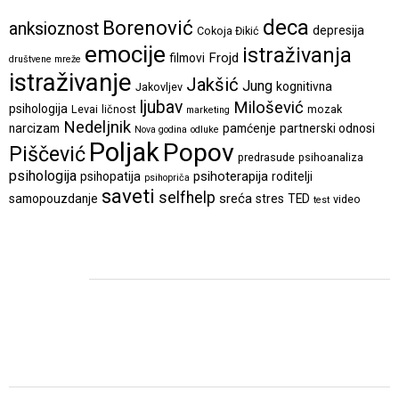
deca
Borenović
anksioznost
depresija
Cokoja Đikić
emocije
istraživanja
Frojd
filmovi
društvene mreže
istraživanje
Jakšić
Jung
kognitivna
Jakovljev
ljubav
Milošević
psihologija
Levai
ličnost
mozak
marketing
Nedeljnik
narcizam
pamćenje
partnerski odnosi
Nova godina
odluke
Poljak
Popov
Piščević
predrasude
psihoanaliza
psihologija
psihoterapija
psihopatija
roditelji
psihopriča
saveti
selfhelp
sreća
samopouzdanje
stres
TED
video
test