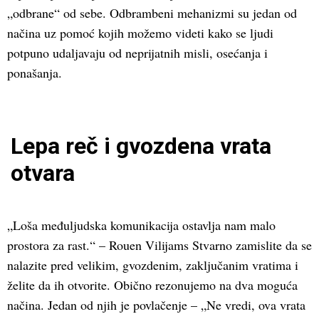
„odbrane“ od sebe. Odbrambeni mehanizmi su jedan od
načina uz pomoć kojih možemo videti kako se ljudi
potpuno udaljavaju od neprijatnih misli, osećanja i
ponašanja.
Lepa reč i gvozdena vrata
otvara
„Loša međuljudska komunikacija ostavlja nam malo
prostora za rast.“ – Rouen Vilijams Stvarno zamislite da se
nalazite pred velikim, gvozdenim, zaključanim vratima i
želite da ih otvorite. Obično rezonujemo na dva moguća
načina. Jedan od njih je povlačenje – „Ne vredi, ova vrata