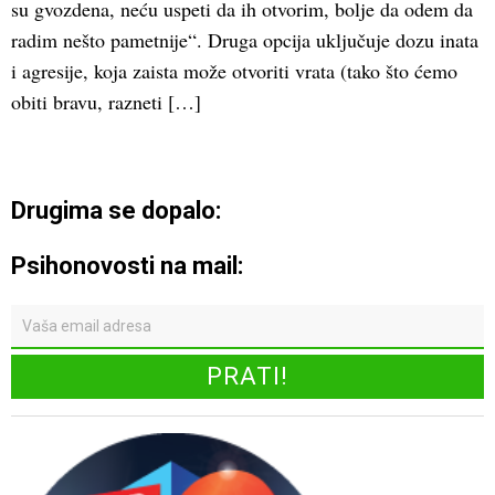
su gvozdena, neću uspeti da ih otvorim, bolje da odem da
radim nešto pametnije“. Druga opcija uključuje dozu inata
i agresije, koja zaista može otvoriti vrata (tako što ćemo
obiti bravu, razneti […]
Drugima se dopalo:
Psihonovosti na mail: