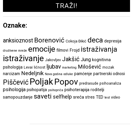
Oznake:
deca
Borenović
anksioznost
depresija
Cokoja Đikić
emocije
istraživanja
Frojd
filmovi
društvene mreže
istraživanje
Jakšić
Jung
kognitivna
Jakovljev
ljubav
Milošević
psihologija
Levai
ličnost
mozak
marketing
Nedeljnik
narcizam
pamćenje
partnerski odnosi
Nova godina
odluke
Poljak
Popov
Piščević
predrasude
psihoanaliza
psihologija
psihoterapija
psihopatija
roditelji
psihopriča
saveti
selfhelp
sreća
samopouzdanje
stres
TED
video
test