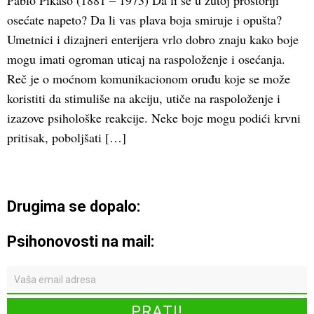
Pablo Pikaso (1881 – 1973) Da li se u žutoj prostoriji
osećate napeto? Da li vas plava boja smiruje i opušta?
Umetnici i dizajneri enterijera vrlo dobro znaju kako boje
mogu imati ogroman uticaj na raspoloženje i osećanja.
Reč je o moćnom komunikacionom oruđu koje se može
koristiti da stimuliše na akciju, utiče na raspoloženje i
izazove psihološke reakcije. Neke boje mogu podići krvni
pritisak, poboljšati […]
Drugima se dopalo:
Psihonovosti na mail: