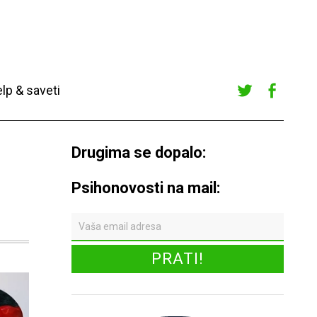
lp & saveti
Twitte
Faceb
r
ook
Drugima se dopalo:
Psihonovosti na mail: