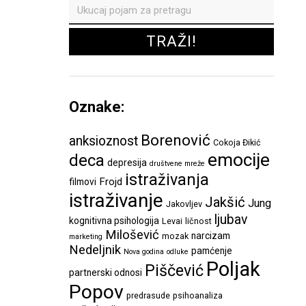
Oznake:
Borenović
anksioznost
Cokoja Đikić
emocije
deca
depresija
društvene mreže
istraživanja
Frojd
filmovi
istraživanje
Jakšić
Jung
Jakovljev
ljubav
kognitivna psihologija
Levai
ličnost
Milošević
narcizam
mozak
marketing
Nedeljnik
pamćenje
Nova godina
odluke
Poljak
Piščević
partnerski odnosi
Popov
predrasude
psihoanaliza