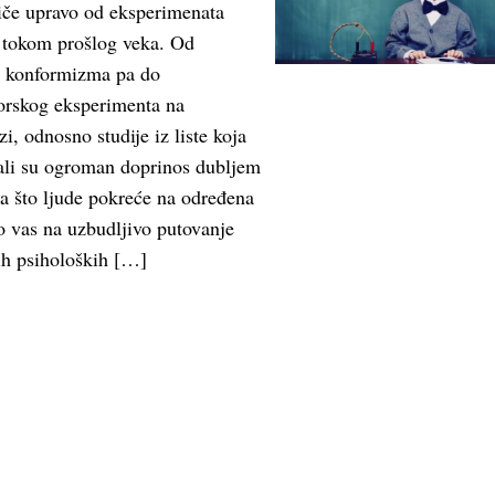
če upravo od eksperimenata
i tokom prošlog veka. Od
a konformizma pa do
orskog eksperimenta na
i, odnosno studije iz liste koja
dali su ogroman doprinos dubljem
 što ljude pokreće na određena
 vas na uzbudljivo putovanje
ih psiholoških […]