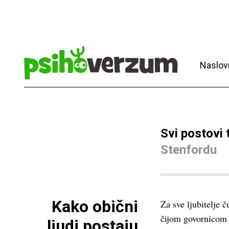
Naslov
Svi postovi
Stenfordu
Kako obični
Za sve ljubitelje 
čijom govornicom s
ljudi postaju