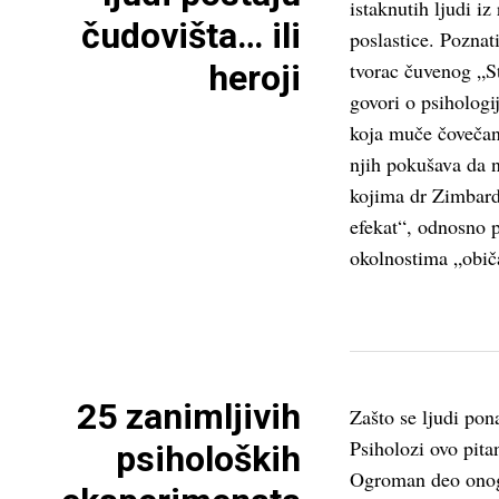
istaknutih ljudi iz
čudovišta… ili
poslastice. Poznat
heroji
tvorac čuvenog „S
govori o psihologij
koja muče čovečan
njih pokušava da 
kojima dr Zimbard
efekat“, odnosno p
okolnostima „obi
25 zanimljivih
Zašto se ljudi pon
Psiholozi ovo pita
psiholoških
Ogroman deo onog