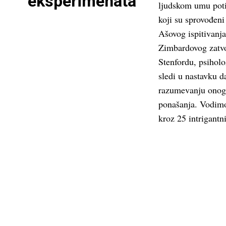
eksperimenata
ljudskom umu poti
koji su sprovođen
Ašovog ispitivanj
Zimbardovog zatv
Stenfordu, psiholoz
sledi u nastavku 
razumevanju onoga
ponašanja. Vodimo
kroz 25 intrigantn