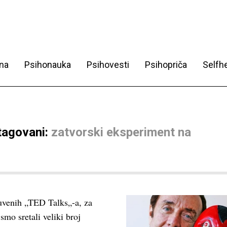
na
Psihonauka
Psihovesti
Psihopriča
Selfhe
 tagovani:
zatvorski eksperiment na
čuvenih „TED Talks„-a, za
mo sretali veliki broj