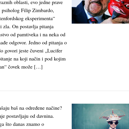
 raznih oblasti, evo jedne prave
i psiholog Filip Zimbardo,
tenfordskog eksperimenta“
i zla. On postavlja pitanja
stvo od pamtiveka i na neka od
nađe odgovor. Jedno od pitanja o
o govori jeste čuveni „Lucifer
itanje na koji način i pod kojim
čan“ čovek može […]
ašaju baš na određene načine?
nje postavljaju od davnina.
a što danas znamo o