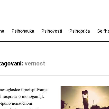
na
Psihonauka
Psihovesti
Psihopriča
Selfhe
 tagovani:
vernost
nesuglasice i preispitivanje
ni rasprava o monogamiji.
otpuno nenaučnom