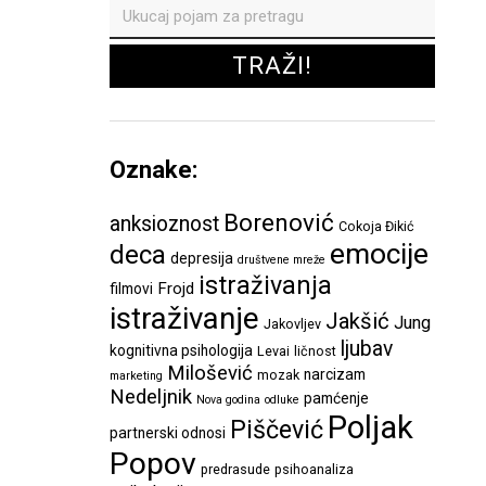
Oznake:
Borenović
anksioznost
Cokoja Đikić
emocije
deca
depresija
društvene mreže
istraživanja
Frojd
filmovi
istraživanje
Jakšić
Jung
Jakovljev
ljubav
kognitivna psihologija
Levai
ličnost
Milošević
narcizam
mozak
marketing
Nedeljnik
pamćenje
Nova godina
odluke
Poljak
Piščević
partnerski odnosi
Popov
predrasude
psihoanaliza