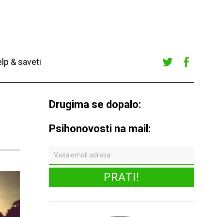
lp & saveti
Twitte
Faceb
r
ook
Drugima se dopalo:
Psihonovosti na mail: