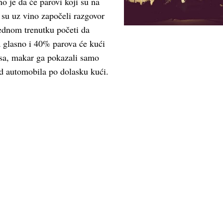
no je da će parovi koji su na
i su uz vino započeli razgovor
ednom trenutku početi da
a glasno i 40% parova će kući
esa, makar ga pokazali samo
od automobila po dolasku kući.