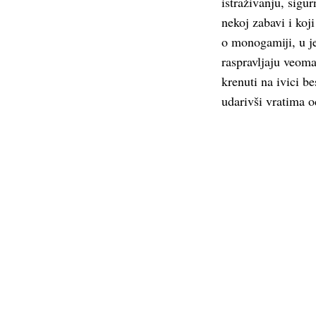
istraživanju, sigur
nekoj zabavi i koj
o monogamiji, u j
raspravljaju veom
krenuti na ivici b
udarivši vratima 