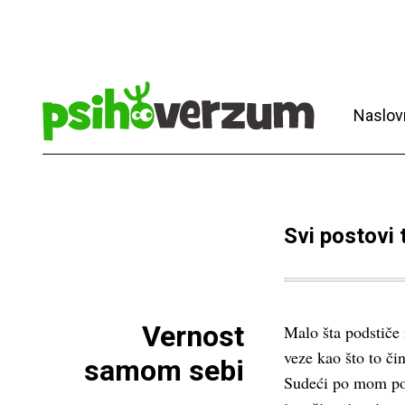
Naslov
Svi postovi
Vernost
Malo šta podstiče 
veze kao što to či
samom sebi
Sudeći po mom p