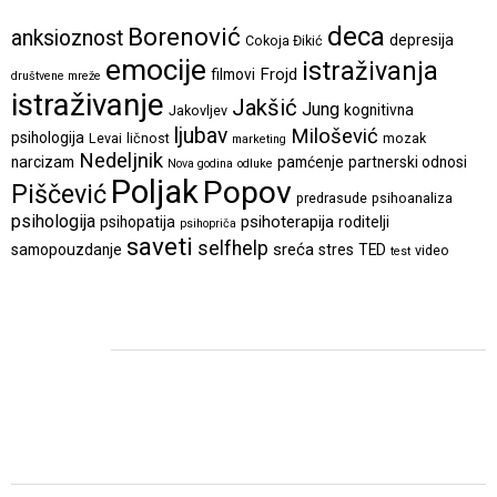
deca
Borenović
anksioznost
depresija
Cokoja Đikić
emocije
istraživanja
Frojd
filmovi
društvene mreže
istraživanje
Jakšić
Jung
kognitivna
Jakovljev
ljubav
Milošević
psihologija
Levai
ličnost
mozak
marketing
Nedeljnik
narcizam
pamćenje
partnerski odnosi
Nova godina
odluke
Poljak
Popov
Piščević
predrasude
psihoanaliza
psihologija
psihoterapija
psihopatija
roditelji
psihopriča
saveti
selfhelp
sreća
samopouzdanje
stres
TED
video
test