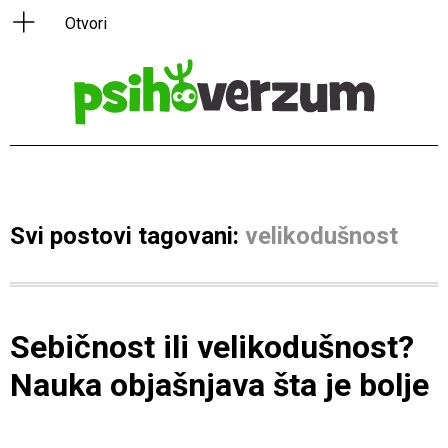
Svi postovi tagovani:
velikodušnost
Sebičnost ili velikodušnost?
Nauka objašnjava šta je bolje