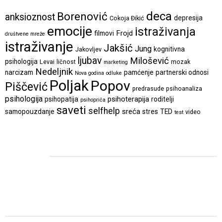
deca
Borenović
anksioznost
depresija
Cokoja Đikić
emocije
istraživanja
Frojd
filmovi
društvene mreže
istraživanje
Jakšić
Jung
kognitivna
Jakovljev
ljubav
Milošević
psihologija
Levai
ličnost
mozak
marketing
Nedeljnik
narcizam
pamćenje
partnerski odnosi
Nova godina
odluke
Poljak
Popov
Piščević
predrasude
psihoanaliza
psihologija
psihoterapija
psihopatija
roditelji
psihopriča
saveti
selfhelp
sreća
samopouzdanje
stres
TED
video
test