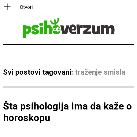
Svi postovi tagovani:
traženje smisla
Šta psihologija ima da kaže o
horoskopu