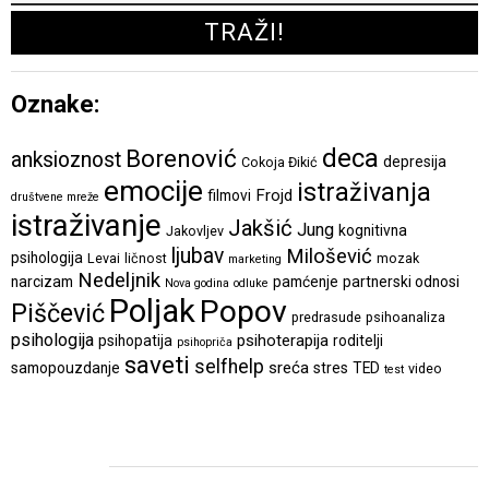
Oznake:
deca
Borenović
anksioznost
depresija
Cokoja Đikić
emocije
istraživanja
Frojd
filmovi
društvene mreže
istraživanje
Jakšić
Jung
kognitivna
Jakovljev
ljubav
Milošević
psihologija
Levai
ličnost
mozak
marketing
Nedeljnik
narcizam
pamćenje
partnerski odnosi
Nova godina
odluke
Poljak
Popov
Piščević
predrasude
psihoanaliza
psihologija
psihoterapija
psihopatija
roditelji
psihopriča
saveti
selfhelp
sreća
samopouzdanje
stres
TED
video
test