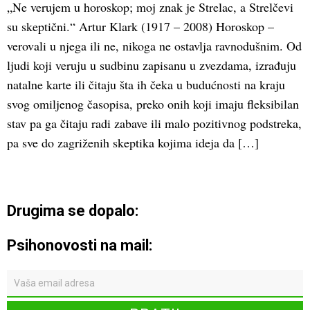
„Ne verujem u horoskop; moj znak je Strelac, a Strelčevi
su skeptični.“ Artur Klark (1917 – 2008) Horoskop –
verovali u njega ili ne, nikoga ne ostavlja ravnodušnim. Od
ljudi koji veruju u sudbinu zapisanu u zvezdama, izrađuju
natalne karte ili čitaju šta ih čeka u budućnosti na kraju
svog omiljenog časopisa, preko onih koji imaju fleksibilan
stav pa ga čitaju radi zabave ili malo pozitivnog podstreka,
pa sve do zagriženih skeptika kojima ideja da […]
Drugima se dopalo:
Psihonovosti na mail: