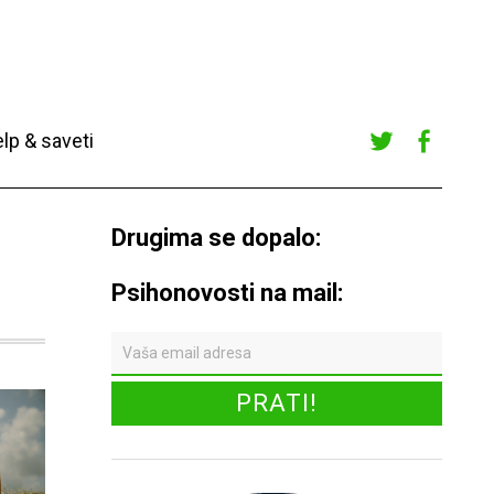
lp & saveti
Twitte
Faceb
r
ook
Drugima se dopalo:
Psihonovosti na mail: