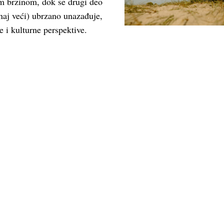
om brzinom, dok se drugi deo
onaj veći) ubrzano unazađuje,
 i kulturne perspektive.