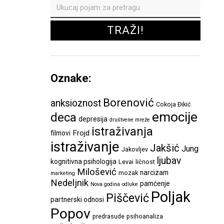
Oznake:
Borenović
anksioznost
Cokoja Đikić
emocije
deca
depresija
društvene mreže
istraživanja
Frojd
filmovi
istraživanje
Jakšić
Jung
Jakovljev
ljubav
kognitivna psihologija
Levai
ličnost
Milošević
narcizam
mozak
marketing
Nedeljnik
pamćenje
Nova godina
odluke
Poljak
Piščević
partnerski odnosi
Popov
predrasude
psihoanaliza