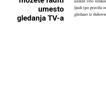
možete raditi
uzdiže vrlo velik
umesto
ljudi (po pravilu 
gledano iz duhovne
gledanja TV-a