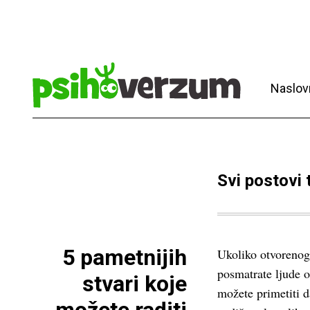
Naslov
Svi postovi
5 pametnijih
Ukoliko otvoreno
posmatrate ljude o
stvari koje
možete primetiti d