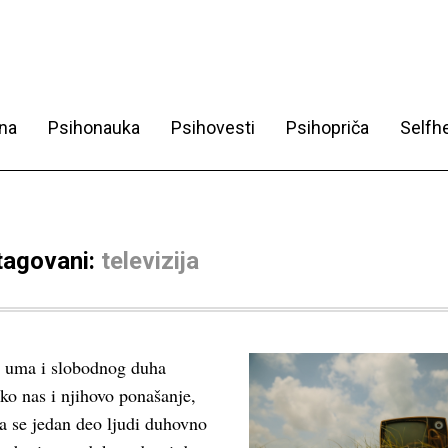
na
Psihonauka
Psihovesti
Psihopriča
Selfhe
 tagovani:
televizija
g uma i slobodnog duha
ko nas i njihovo ponašanje,
a se jedan deo ljudi duhovno