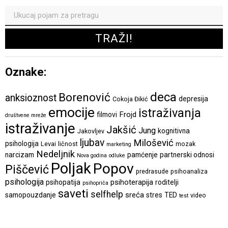
Oznake:
deca
Borenović
anksioznost
depresija
Cokoja Đikić
emocije
istraživanja
Frojd
filmovi
društvene mreže
istraživanje
Jakšić
Jung
kognitivna
Jakovljev
ljubav
Milošević
psihologija
Levai
ličnost
mozak
marketing
Nedeljnik
narcizam
pamćenje
partnerski odnosi
Nova godina
odluke
Poljak
Popov
Piščević
predrasude
psihoanaliza
psihologija
psihoterapija
psihopatija
roditelji
psihopriča
saveti
selfhelp
sreća
samopouzdanje
stres
TED
video
test