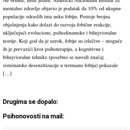
Ne brinite, niste jedini. Američki Nacionalni Institut za
mentalno zdravlje objavio je podatak da 10% od ukupne
populacije odraslih ima neku fobiju. Postoje brojna
objašnjenja kako dolazi do razvoja fobične reakcije,
uključujući evolucione, psihodinamske i bihejvioralne
teorije. Koji god da je uzrok, fobije su izlečive – moguće
ih je prevazići kroz psihoterapiju, a kognitivne i
bihejvioralne tehnike (posebno se navodi značaj
sistematske desenzitizacije u tretmanu fobija) pokazale
[…]
Drugima se dopalo:
Psihonovosti na mail: