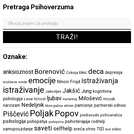
Pretraga Psihoverzuma
Oznake:
deca
Borenović
anksioznost
depresija
Cokoja Đikić
emocije
istraživanja
Frojd
filmovi
društvene mreže
istraživanje
Jakšić
Jung
kognitivna
Jakovljev
ljubav
Milošević
psihologija
Levai
ličnost
mozak
marketing
Nedeljnik
narcizam
pamćenje
partnerski odnosi
Nova godina
odluke
Poljak
Popov
Piščević
predrasude
psihoanaliza
psihologija
psihoterapija
psihopatija
roditelji
psihopriča
saveti
selfhelp
sreća
samopouzdanje
stres
TED
video
test