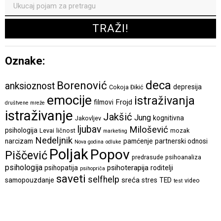
Oznake:
deca
Borenović
anksioznost
depresija
Cokoja Đikić
emocije
istraživanja
Frojd
filmovi
društvene mreže
istraživanje
Jakšić
Jung
kognitivna
Jakovljev
ljubav
Milošević
psihologija
Levai
ličnost
mozak
marketing
Nedeljnik
narcizam
pamćenje
partnerski odnosi
Nova godina
odluke
Poljak
Popov
Piščević
predrasude
psihoanaliza
psihologija
psihoterapija
psihopatija
roditelji
psihopriča
saveti
selfhelp
sreća
samopouzdanje
stres
TED
video
test