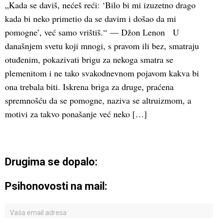
„Kada se daviš, nećeš reći: ‘Bilo bi mi izuzetno drago
kada bi neko primetio da se davim i došao da mi
pomogne’, već samo vrištiš.“ — Džon Lenon U
današnjem svetu koji mnogi, s pravom ili bez, smatraju
otuđenim, pokazivati brigu za nekoga smatra se
plemenitom i ne tako svakodnevnom pojavom kakva bi
ona trebala biti. Iskrena briga za druge, praćena
spremnošću da se pomogne, naziva se altruizmom, a
motivi za takvo ponašanje već neko […]
Drugima se dopalo:
Psihonovosti na mail: