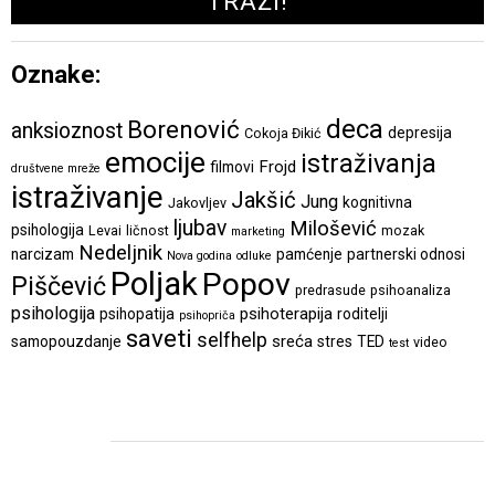
Oznake:
deca
Borenović
anksioznost
depresija
Cokoja Đikić
emocije
istraživanja
Frojd
filmovi
društvene mreže
istraživanje
Jakšić
Jung
kognitivna
Jakovljev
ljubav
Milošević
psihologija
Levai
ličnost
mozak
marketing
Nedeljnik
narcizam
pamćenje
partnerski odnosi
Nova godina
odluke
Poljak
Popov
Piščević
predrasude
psihoanaliza
psihologija
psihoterapija
psihopatija
roditelji
psihopriča
saveti
selfhelp
sreća
samopouzdanje
stres
TED
video
test