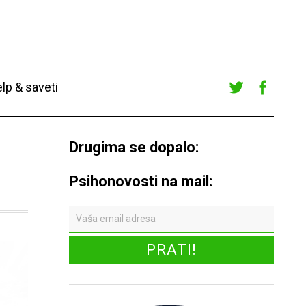
lp & saveti
Twitte
Faceb
r
ook
Drugima se dopalo:
Psihonovosti na mail: