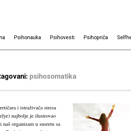
na
Psihonauka
Psihovesti
Psihopriča
Selfhe
 tagovani:
psihosomatika
etičara i istraživača stresa
lye) najbolje je ilustrovao
zi naš organizam u susretu sa