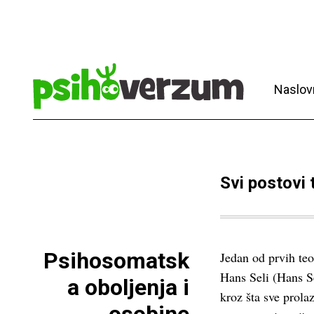
Naslov
Svi postovi
Psihosomatsk
Jedan od prvih teor
Hans Seli (Hans Se
a oboljenja i
kroz šta sve prola