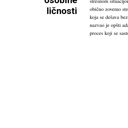
osobine
stresnom situacijo
ličnosti
obično zovemo stre
koja se dešava bez
nazvao je opšti ad
proces koji se sasto