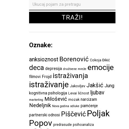
Oznake:
Borenović
anksioznost
Cokoja Đikić
emocije
deca
depresija
društvene mreže
istraživanja
Frojd
filmovi
istraživanje
Jakšić
Jung
Jakovljev
ljubav
kognitivna psihologija
Levai
ličnost
Milošević
narcizam
mozak
marketing
Nedeljnik
pamćenje
Nova godina
odluke
Poljak
Piščević
partnerski odnosi
Popov
predrasude
psihoanaliza