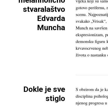
melanholično
vijeka koji su sam
stvaralaštvo
gotovo perifernu, 
scenu. Najpoznatij
Edvarda
svakako „Vrisak“, 
Muncha
Munch na savršen 
ekspresionizam, p
demonsku figuru k
krvavocrvenog neb
života o nastanku 
Dokle je sve
S obzirom da je k
disciplina psiholo
stiglo
njenog progresa u 