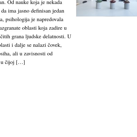
tan. Od nauke koja je nekada
e da ima jasno definisan jedan
, psihologija je napredovala
azgranate oblasti koja zadire u
čitih grana ljudske delatnosti. U
asti i dalje se nalazi čovek,
iha, ali u zavisnosti od
 u čijoj […]