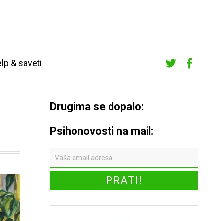
lp & saveti
Twitte
Faceb
r
ook
Drugima se dopalo:
Psihonovosti na mail: