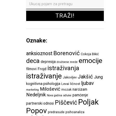
Oznake:
Borenović
anksioznost
Cokoja Đikić
emocije
deca
depresija
društvene mreže
istraživanja
Frojd
filmovi
istraživanje
Jakšić
Jung
Jakovljev
ljubav
kognitivna psihologija
Levai
ličnost
Milošević
narcizam
mozak
marketing
Nedeljnik
pamćenje
Nova godina
odluke
Poljak
Piščević
partnerski odnosi
Popov
predrasude
psihoanaliza