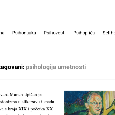
na
Psihonauka
Psihovesti
Psihopriča
Selfhe
 tagovani:
psihologija umetnosti
dvard Munch tipičan je
sionizma u slikarstvu i spada
tva s kraja XIX i početka XX