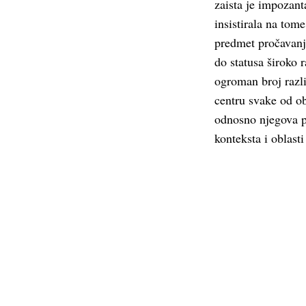
zaista je impozan
insistirala na tom
predmet pročavanja
do statusa široko r
ogroman broj razli
centru svake od obl
odnosno njegova ps
konteksta i oblasti