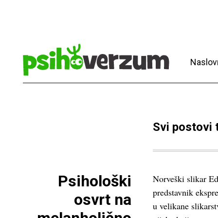
Naslov
Svi postovi
Psihološki
Norveški slikar E
predstavnik ekspre
osvrt na
u velikane slikars