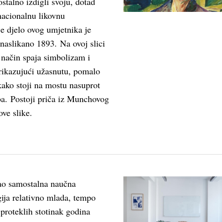
ostalno izdigli svoju, dotad
nacionalnu likovnu
e djelo ovog umjetnika je
naslikano 1893. Na ovoj slici
način spaja simbolizam i
rikazujući užasnutu, pomalo
ako stoji na mostu nasuprot
a. Postoji priča iz Munchovog
ove slike.
ao samostalna naučna
gija relativno mlada, tempo
proteklih stotinak godina