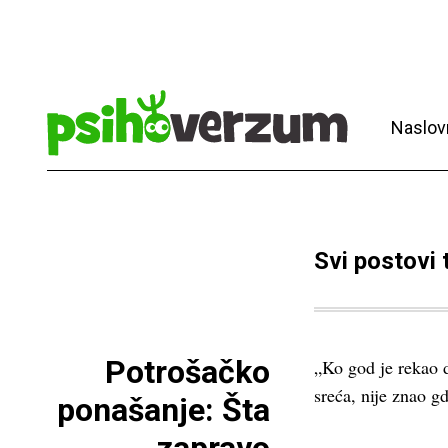
Naslov
Svi postovi
Potrošačko
„Ko god je rekao 
sreća, nije znao 
ponašanje: Šta