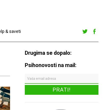
lp & saveti
Twitte
Faceb
r
ook
Drugima se dopalo:
Psihonovosti na mail: