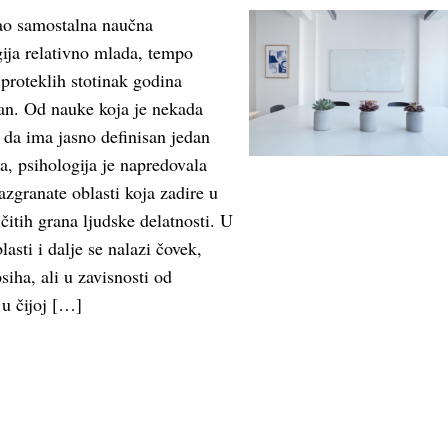
ao samostalna naučna
gija relativno mlada, tempo
proteklih stotinak godina
tan. Od nauke koja je nekada
e da ima jasno definisan jedan
, psihologija je napredovala
azgranate oblasti koja zadire u
čitih grana ljudske delatnosti. U
asti i dalje se nalazi čovek,
iha, ali u zavisnosti od
 u čijoj […]