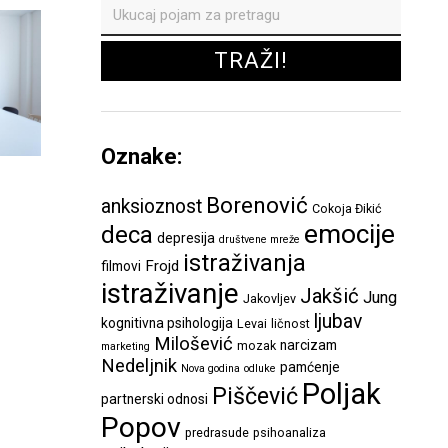
Oznake:
Borenović
anksioznost
Cokoja Đikić
emocije
deca
depresija
društvene mreže
istraživanja
Frojd
filmovi
istraživanje
Jakšić
Jung
Jakovljev
ljubav
kognitivna psihologija
Levai
ličnost
Milošević
narcizam
mozak
marketing
Nedeljnik
pamćenje
Nova godina
odluke
Poljak
Piščević
partnerski odnosi
Popov
predrasude
psihoanaliza