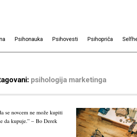
na
Psihonauka
Psihovesti
Psihopriča
Selfhe
 tagovani:
psihologija marketinga
da se novcem ne može kupiti
gde da kupuje.” – Bo Derek