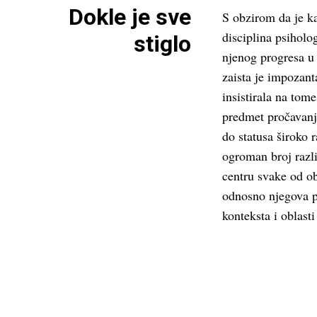
Dokle je sve
S obzirom da je k
disciplina psiholo
stiglo
njenog progresa u 
zaista je impozan
insistirala na tom
predmet pročavanja
do statusa široko r
ogroman broj razli
centru svake od obl
odnosno njegova ps
konteksta i oblasti