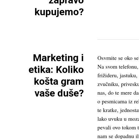
zapravo
kupujemo?
Marketing i
Osvrnite se oko se
Na svom telefonu, 
etika: Koliko
frižideru, jastuku,
košta gram
zvučniku, prives
vaše duše?
nas, do te mere d
o pesmicama iz re
te kratke, jednost
lako uvuku u moza
pevali ovo tokom t
nam se dopadnu il