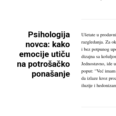
Psihologija
Ušetate u prodavn
razgledanja. Za o
novca: kako
i bez potpunog upo
emocije utiču
dizajna sa košuljo
na potrošačko
Jednostavno, ide u
poput: “Već imam 
ponašanje
da izlaze kroz pro
iluzije i hedonizam