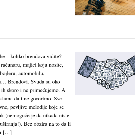
be – koliko brendova vidite?
računaru, majici koju nosite,
 bojleru, automobilu,
ku… Brendovi. Svuda su oko
a ih skoro i ne primećujemo. A
klama da i ne govorimo. Sve
avne, pevljive melodije koje se
k (nemoguće je da nikada niste
uširanja!). Bez obzira na to da li
i […]