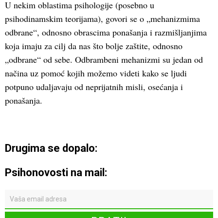
U nekim oblastima psihologije (posebno u
psihodinamskim teorijama), govori se o „mehanizmima
odbrane“, odnosno obrascima ponašanja i razmišljanjima
koja imaju za cilj da nas što bolje zaštite, odnosno
„odbrane“ od sebe. Odbrambeni mehanizmi su jedan od
načina uz pomoć kojih možemo videti kako se ljudi
potpuno udaljavaju od neprijatnih misli, osećanja i
ponašanja.
Drugima se dopalo:
Psihonovosti na mail: