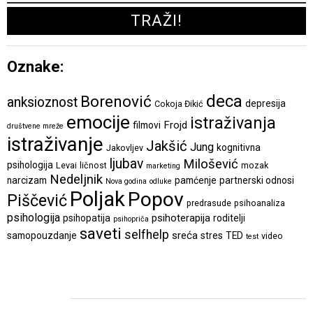
Oznake:
deca
Borenović
anksioznost
depresija
Cokoja Đikić
emocije
istraživanja
Frojd
filmovi
društvene mreže
istraživanje
Jakšić
Jung
kognitivna
Jakovljev
ljubav
Milošević
psihologija
Levai
ličnost
mozak
marketing
Nedeljnik
narcizam
pamćenje
partnerski odnosi
Nova godina
odluke
Poljak
Popov
Piščević
predrasude
psihoanaliza
psihologija
psihoterapija
psihopatija
roditelji
psihopriča
saveti
selfhelp
sreća
samopouzdanje
stres
TED
video
test