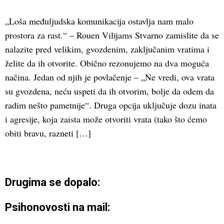
„Loša međuljudska komunikacija ostavlja nam malo
prostora za rast.“ – Rouen Vilijams Stvarno zamislite da se
nalazite pred velikim, gvozdenim, zaključanim vratima i
želite da ih otvorite. Obično rezonujemo na dva moguća
načina. Jedan od njih je povlačenje – „Ne vredi, ova vrata
su gvozdena, neću uspeti da ih otvorim, bolje da odem da
radim nešto pametnije“. Druga opcija uključuje dozu inata
i agresije, koja zaista može otvoriti vrata (tako što ćemo
obiti bravu, razneti […]
Drugima se dopalo:
Psihonovosti na mail: