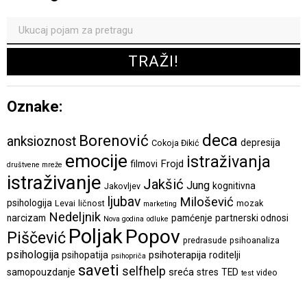
Oznake:
deca
Borenović
anksioznost
depresija
Cokoja Đikić
emocije
istraživanja
Frojd
filmovi
društvene mreže
istraživanje
Jakšić
Jung
kognitivna
Jakovljev
ljubav
Milošević
psihologija
Levai
ličnost
mozak
marketing
Nedeljnik
narcizam
pamćenje
partnerski odnosi
Nova godina
odluke
Poljak
Popov
Piščević
predrasude
psihoanaliza
psihologija
psihoterapija
psihopatija
roditelji
psihopriča
saveti
selfhelp
sreća
samopouzdanje
stres
TED
video
test