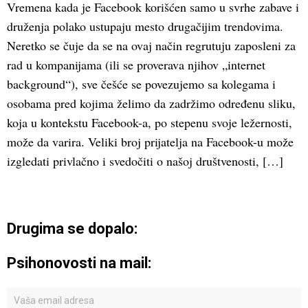
Vremena kada je Facebook korišćen samo u svrhe zabave i
druženja polako ustupaju mesto drugačijim trendovima.
Neretko se čuje da se na ovaj način regrutuju zaposleni za
rad u kompanijama (ili se proverava njihov „internet
background“), sve češće se povezujemo sa kolegama i
osobama pred kojima želimo da zadržimo određenu sliku,
koja u kontekstu Facebook-a, po stepenu svoje ležernosti,
može da varira. Veliki broj prijatelja na Facebook-u može
izgledati privlačno i svedočiti o našoj društvenosti, […]
Drugima se dopalo:
Psihonovosti na mail: