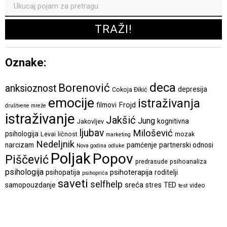
Oznake:
deca
Borenović
anksioznost
depresija
Cokoja Đikić
emocije
istraživanja
Frojd
filmovi
društvene mreže
istraživanje
Jakšić
Jung
kognitivna
Jakovljev
ljubav
Milošević
psihologija
Levai
ličnost
mozak
marketing
Nedeljnik
narcizam
pamćenje
partnerski odnosi
Nova godina
odluke
Poljak
Popov
Piščević
predrasude
psihoanaliza
psihologija
psihoterapija
psihopatija
roditelji
psihopriča
saveti
selfhelp
sreća
samopouzdanje
stres
TED
video
test