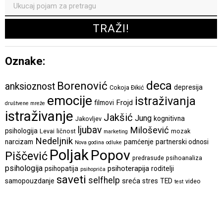
Oznake:
deca
Borenović
anksioznost
depresija
Cokoja Đikić
emocije
istraživanja
Frojd
filmovi
društvene mreže
istraživanje
Jakšić
Jung
kognitivna
Jakovljev
ljubav
Milošević
psihologija
Levai
ličnost
mozak
marketing
Nedeljnik
narcizam
pamćenje
partnerski odnosi
Nova godina
odluke
Poljak
Popov
Piščević
predrasude
psihoanaliza
psihologija
psihoterapija
psihopatija
roditelji
psihopriča
saveti
selfhelp
sreća
samopouzdanje
stres
TED
video
test