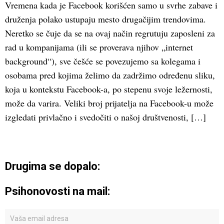
Vremena kada je Facebook korišćen samo u svrhe zabave i
druženja polako ustupaju mesto drugačijim trendovima.
Neretko se čuje da se na ovaj način regrutuju zaposleni za
rad u kompanijama (ili se proverava njihov „internet
background“), sve češće se povezujemo sa kolegama i
osobama pred kojima želimo da zadržimo određenu sliku,
koja u kontekstu Facebook-a, po stepenu svoje ležernosti,
može da varira. Veliki broj prijatelja na Facebook-u može
izgledati privlačno i svedočiti o našoj društvenosti, […]
Drugima se dopalo:
Psihonovosti na mail: