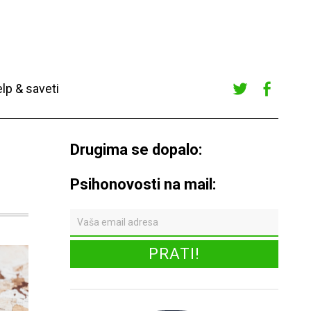
lp & saveti
Twitte
Faceb
r
ook
Drugima se dopalo:
Psihonovosti na mail: