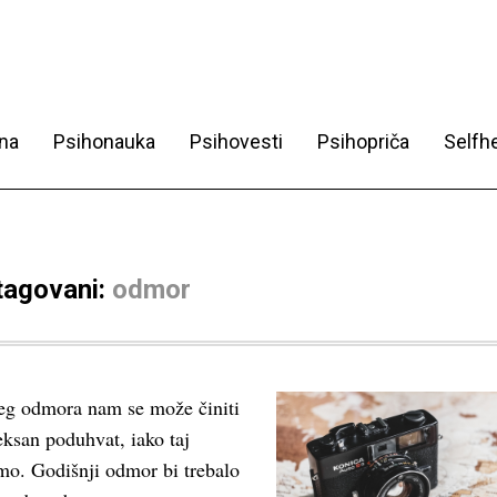
na
Psihonauka
Psihovesti
Psihopriča
Selfhe
 tagovani:
odmor
jeg odmora nam se može činiti
san poduhvat, iako taj
o. Godišnji odmor bi trebalo