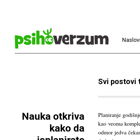
Naslov
Svi postovi
Nauka otkriva
Planiranje godišn
kao veoma komplek
kako da
odmor jedva čekam