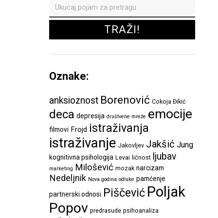
Oznake:
Borenović
anksioznost
Cokoja Đikić
emocije
deca
depresija
društvene mreže
istraživanja
Frojd
filmovi
istraživanje
Jakšić
Jung
Jakovljev
ljubav
kognitivna psihologija
Levai
ličnost
Milošević
narcizam
mozak
marketing
Nedeljnik
pamćenje
Nova godina
odluke
Poljak
Piščević
partnerski odnosi
Popov
predrasude
psihoanaliza