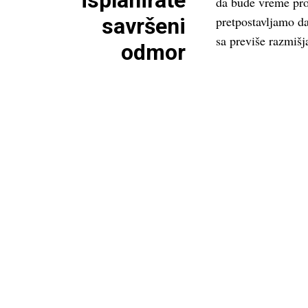
isplanirate
da bude vreme pro
savršeni
pretpostavljamo d
sa previše razmišj
odmor