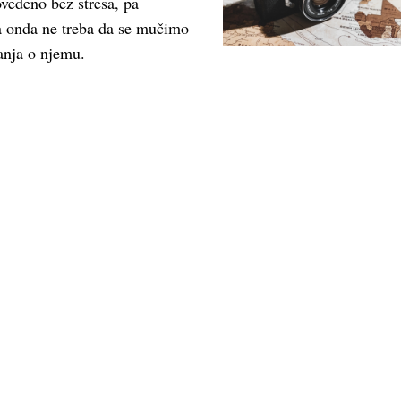
vedeno bez stresa, pa
a onda ne treba da se mučimo
anja o njemu.