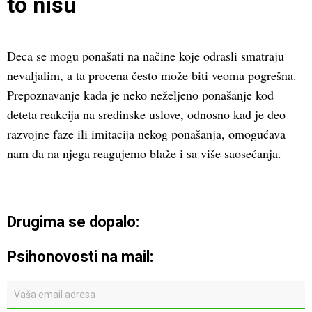
to nisu
Deca se mogu ponašati na načine koje odrasli smatraju
nevaljalim, a ta procena često može biti veoma pogrešna.
Prepoznavanje kada je neko neželjeno ponašanje kod
deteta reakcija na sredinske uslove, odnosno kad je deo
razvojne faze ili imitacija nekog ponašanja, omogućava
nam da na njega reagujemo blaže i sa više saosećanja.
Drugima se dopalo:
Psihonovosti na mail: