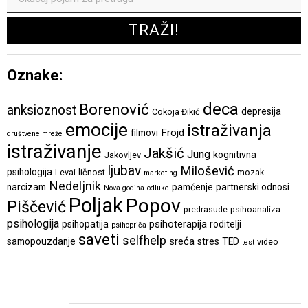
Oznake:
deca
Borenović
anksioznost
depresija
Cokoja Đikić
emocije
istraživanja
Frojd
filmovi
društvene mreže
istraživanje
Jakšić
Jung
kognitivna
Jakovljev
ljubav
Milošević
psihologija
Levai
ličnost
mozak
marketing
Nedeljnik
narcizam
pamćenje
partnerski odnosi
Nova godina
odluke
Poljak
Popov
Piščević
predrasude
psihoanaliza
psihologija
psihoterapija
psihopatija
roditelji
psihopriča
saveti
selfhelp
sreća
samopouzdanje
stres
TED
video
test