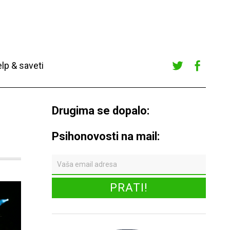
lp & saveti
Twitte
Faceb
r
ook
Drugima se dopalo:
Psihonovosti na mail: