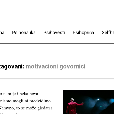
na
Psihonauka
Psihovesti
Psihopriča
Selfhe
 tagovani:
motivacioni govornici
o nam je i neka nova
 nismo mogli ni predvidimo
 Naravno, to se može gledati i