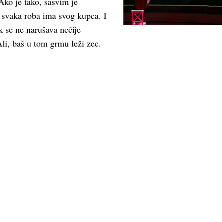
 Ako je tako, sasvim je
 svaka roba ima svog kupca. I
ok se ne narušava nečije
 Ali, baš u tom grmu leži zec.