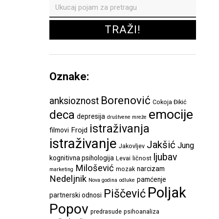
Oznake:
Borenović
anksioznost
Cokoja Đikić
emocije
deca
depresija
društvene mreže
istraživanja
Frojd
filmovi
istraživanje
Jakšić
Jung
Jakovljev
ljubav
kognitivna psihologija
Levai
ličnost
Milošević
narcizam
mozak
marketing
Nedeljnik
pamćenje
Nova godina
odluke
Poljak
Piščević
partnerski odnosi
Popov
predrasude
psihoanaliza