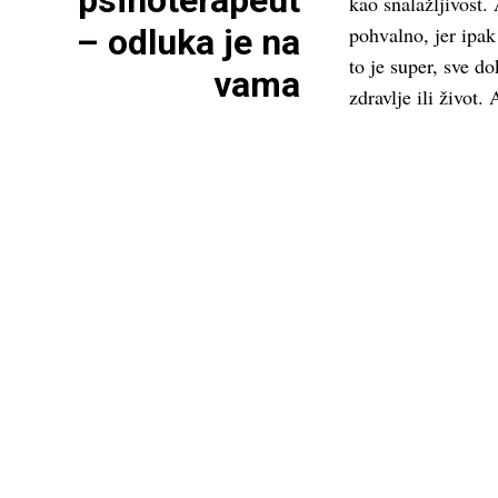
psihoterapeut
kao snalažljivost.
– odluka je na
pohvalno, jer ipak
to je super, sve d
vama
zdravlje ili život.