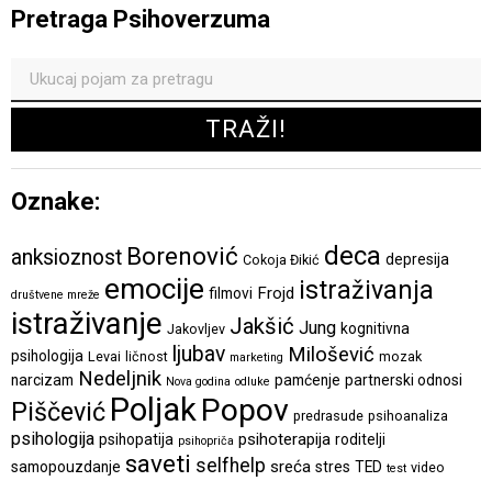
Pretraga Psihoverzuma
Oznake:
deca
Borenović
anksioznost
depresija
Cokoja Đikić
emocije
istraživanja
Frojd
filmovi
društvene mreže
istraživanje
Jakšić
Jung
kognitivna
Jakovljev
ljubav
Milošević
psihologija
Levai
ličnost
mozak
marketing
Nedeljnik
narcizam
pamćenje
partnerski odnosi
Nova godina
odluke
Poljak
Popov
Piščević
predrasude
psihoanaliza
psihologija
psihoterapija
psihopatija
roditelji
psihopriča
saveti
selfhelp
sreća
samopouzdanje
stres
TED
video
test