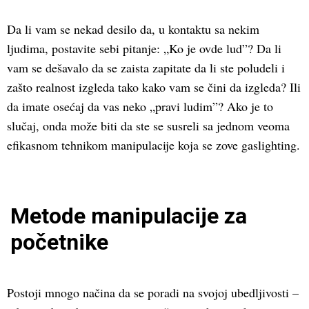
Da li vam se nekad desilo da, u kontaktu sa nekim
ljudima, postavite sebi pitanje: „Ko je ovde lud”? Da li
vam se dešavalo da se zaista zapitate da li ste poludeli i
zašto realnost izgleda tako kako vam se čini da izgleda? Ili
da imate osećaj da vas neko „pravi ludim”? Ako je to
slučaj, onda može biti da ste se susreli sa jednom veoma
efikasnom tehnikom manipulacije koja se zove gaslighting.
Metode manipulacije za
početnike
Postoji mnogo načina da se poradi na svojoj ubedljivosti –