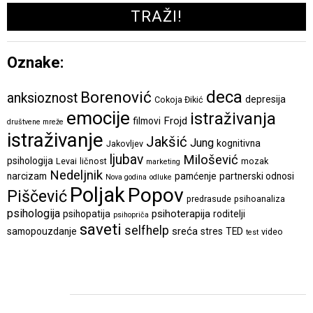
Oznake:
deca
Borenović
anksioznost
depresija
Cokoja Đikić
emocije
istraživanja
Frojd
filmovi
društvene mreže
istraživanje
Jakšić
Jung
kognitivna
Jakovljev
ljubav
Milošević
psihologija
Levai
ličnost
mozak
marketing
Nedeljnik
narcizam
pamćenje
partnerski odnosi
Nova godina
odluke
Poljak
Popov
Piščević
predrasude
psihoanaliza
psihologija
psihoterapija
psihopatija
roditelji
psihopriča
saveti
selfhelp
sreća
samopouzdanje
stres
TED
video
test