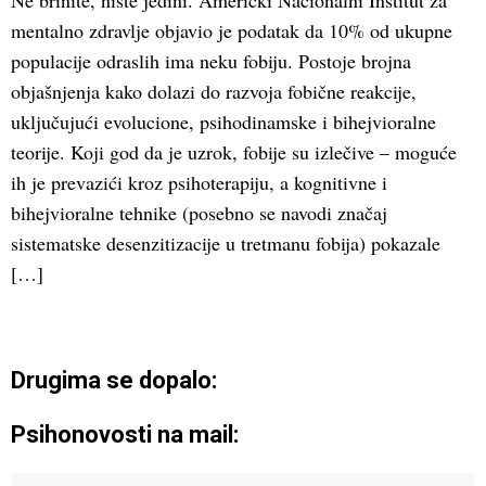
Ne brinite, niste jedini. Američki Nacionalni Institut za
mentalno zdravlje objavio je podatak da 10% od ukupne
populacije odraslih ima neku fobiju. Postoje brojna
objašnjenja kako dolazi do razvoja fobične reakcije,
uključujući evolucione, psihodinamske i bihejvioralne
teorije. Koji god da je uzrok, fobije su izlečive – moguće
ih je prevazići kroz psihoterapiju, a kognitivne i
bihejvioralne tehnike (posebno se navodi značaj
sistematske desenzitizacije u tretmanu fobija) pokazale
[…]
Drugima se dopalo:
Psihonovosti na mail: