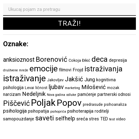
Oznake:
deca
Borenović
anksioznost
depresija
Cokoja Đikić
emocije
istraživanja
Frojd
filmovi
društvene mreže
istraživanje
Jakšić
Jung
kognitivna
Jakovljev
ljubav
Milošević
psihologija
Levai
ličnost
mozak
marketing
Nedeljnik
narcizam
pamćenje
partnerski odnosi
Nova godina
odluke
Poljak
Popov
Piščević
predrasude
psihoanaliza
psihologija
psihoterapija
psihopatija
roditelji
psihopriča
saveti
selfhelp
sreća
samopouzdanje
stres
TED
video
test