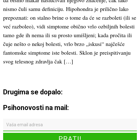
da bismo makar naslućivali njegovo značenje, čak iako
nismo čuli samu definiciju. Hipohondra je prilično lako
prepoznati: on stalno brine o tome da će se razboleti (ili se
već razboleo), vidi simptome obično vrlo ozbiljnih bolesti
tamo gde ih nema ili su prosto umišljeni; kada pročita ili
čuje nešto o nekoj bolesti, vrlo brzo „iskusi“ najčešće
fantomske simptome iste bolesti. Sklon je preispitivanju
svog telesnog zdravlja čak […]
Drugima se dopalo:
Psihonovosti na mail: