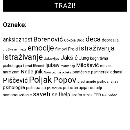
Oznake:
deca
Borenović
anksioznost
depresija
Cokoja Đikić
emocije
istraživanja
Frojd
filmovi
društvene mreže
istraživanje
Jakšić
Jung
kognitivna
Jakovljev
ljubav
Milošević
psihologija
Levai
ličnost
mozak
marketing
Nedeljnik
narcizam
pamćenje
partnerski odnosi
Nova godina
odluke
Poljak
Popov
Piščević
predrasude
psihoanaliza
psihologija
psihoterapija
psihopatija
roditelji
psihopriča
saveti
selfhelp
sreća
samopouzdanje
stres
TED
video
test