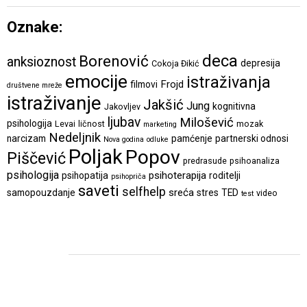
Oznake:
deca
Borenović
anksioznost
depresija
Cokoja Đikić
emocije
istraživanja
Frojd
filmovi
društvene mreže
istraživanje
Jakšić
Jung
kognitivna
Jakovljev
ljubav
Milošević
psihologija
Levai
ličnost
mozak
marketing
Nedeljnik
narcizam
pamćenje
partnerski odnosi
Nova godina
odluke
Poljak
Popov
Piščević
predrasude
psihoanaliza
psihologija
psihoterapija
psihopatija
roditelji
psihopriča
saveti
selfhelp
sreća
samopouzdanje
stres
TED
video
test