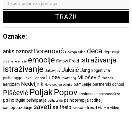
Oznake:
deca
Borenović
anksioznost
depresija
Cokoja Đikić
emocije
istraživanja
Frojd
filmovi
društvene mreže
istraživanje
Jakšić
Jung
kognitivna
Jakovljev
ljubav
Milošević
psihologija
Levai
ličnost
mozak
marketing
Nedeljnik
narcizam
pamćenje
partnerski odnosi
Nova godina
odluke
Poljak
Popov
Piščević
predrasude
psihoanaliza
psihologija
psihoterapija
psihopatija
roditelji
psihopriča
saveti
selfhelp
sreća
samopouzdanje
stres
TED
video
test