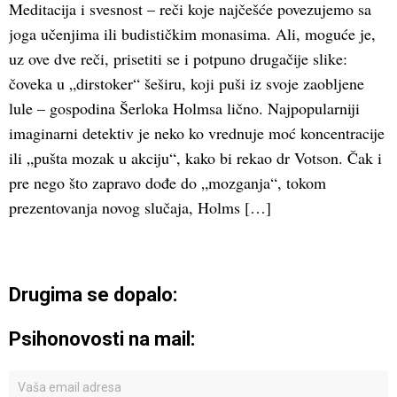
Meditacija i svesnost – reči koje najčešće povezujemo sa
joga učenjima ili budističkim monasima. Ali, moguće je,
uz ove dve reči, prisetiti se i potpuno drugačije slike:
čoveka u „dirstoker“ šeširu, koji puši iz svoje zaobljene
lule – gospodina Šerloka Holmsa lično. Najpopularniji
imaginarni detektiv je neko ko vrednuje moć koncentracije
ili „pušta mozak u akciju“, kako bi rekao dr Votson. Čak i
pre nego što zapravo dođe do „mozganja“, tokom
prezentovanja novog slučaja, Holms […]
Drugima se dopalo:
Psihonovosti na mail: