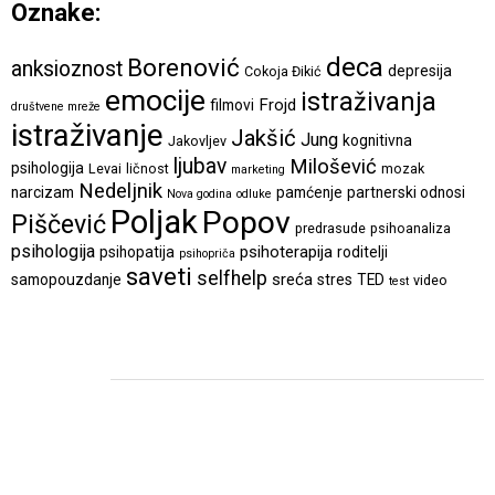
Oznake:
deca
Borenović
anksioznost
depresija
Cokoja Đikić
emocije
istraživanja
Frojd
filmovi
društvene mreže
istraživanje
Jakšić
Jung
kognitivna
Jakovljev
ljubav
Milošević
psihologija
Levai
ličnost
mozak
marketing
Nedeljnik
narcizam
pamćenje
partnerski odnosi
Nova godina
odluke
Poljak
Popov
Piščević
predrasude
psihoanaliza
psihologija
psihoterapija
psihopatija
roditelji
psihopriča
saveti
selfhelp
sreća
samopouzdanje
stres
TED
video
test