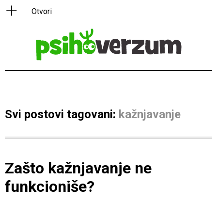
Svi postovi tagovani:
kažnjavanje
Zašto kažnjavanje ne
funkcioniše?