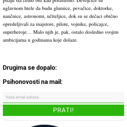
pitaju šta ćemo biti kad porastemo. Devojčice su
uglavnom htele da budu glumice, pevačice, doktorke,
naučnice, astronomi, učiteljice, dok su se dečaci obično
opredeljivali za majstore, pilote, vojnike, policajce,
superheroje… Malo njih je, pak, ostalo dosledno svojim
ambicijama u godinama koje dolaze.
Drugima se dopalo:
Psihonovosti na mail: