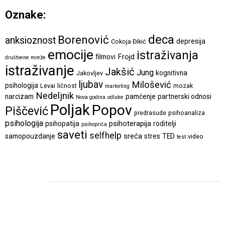
Oznake:
deca
Borenović
anksioznost
depresija
Cokoja Đikić
emocije
istraživanja
Frojd
filmovi
društvene mreže
istraživanje
Jakšić
Jung
kognitivna
Jakovljev
ljubav
Milošević
psihologija
Levai
ličnost
mozak
marketing
Nedeljnik
narcizam
pamćenje
partnerski odnosi
Nova godina
odluke
Poljak
Popov
Piščević
predrasude
psihoanaliza
psihologija
psihoterapija
psihopatija
roditelji
psihopriča
saveti
selfhelp
sreća
samopouzdanje
stres
TED
video
test