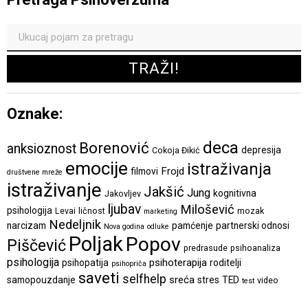
Oznake:
deca
Borenović
anksioznost
depresija
Cokoja Đikić
emocije
istraživanja
Frojd
filmovi
društvene mreže
istraživanje
Jakšić
Jung
kognitivna
Jakovljev
ljubav
Milošević
psihologija
Levai
ličnost
mozak
marketing
Nedeljnik
narcizam
pamćenje
partnerski odnosi
Nova godina
odluke
Poljak
Popov
Piščević
predrasude
psihoanaliza
psihologija
psihoterapija
psihopatija
roditelji
psihopriča
saveti
selfhelp
sreća
samopouzdanje
stres
TED
video
test