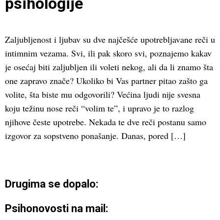
psihologije
Zaljubljenost i ljubav su dve najčešće upotrebljavane reči u
intimnim vezama. Svi, ili pak skoro svi, poznajemo kakav
je osećaj biti zaljubljen ili voleti nekog, ali da li znamo šta
one zapravo znače? Ukoliko bi Vas partner pitao zašto ga
volite, šta biste mu odgovorili? Većina ljudi nije svesna
koju težinu nose reči “volim te”, i upravo je to razlog
njihove česte upotrebe. Nekada te dve reči postanu samo
izgovor za sopstveno ponašanje. Danas, pored […]
Drugima se dopalo:
Psihonovosti na mail: