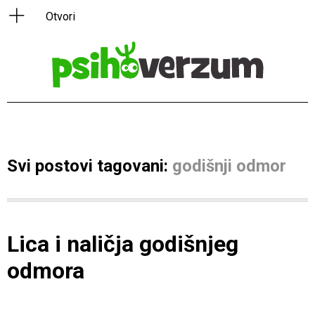
Svi postovi tagovani:
godišnji odmor
Lica i naličja godišnjeg
odmora