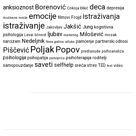
deca
Borenović
anksioznost
depresija
Cokoja Đikić
emocije
istraživanja
Frojd
filmovi
društvene mreže
istraživanje
Jakšić
Jung
kognitivna
Jakovljev
ljubav
Milošević
psihologija
Levai
ličnost
mozak
marketing
Nedeljnik
narcizam
pamćenje
partnerski odnosi
Nova godina
odluke
Poljak
Popov
Piščević
predrasude
psihoanaliza
psihologija
psihoterapija
psihopatija
roditelji
psihopriča
saveti
selfhelp
sreća
samopouzdanje
stres
TED
video
test