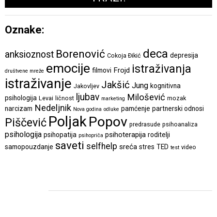
Oznake:
deca
Borenović
anksioznost
depresija
Cokoja Đikić
emocije
istraživanja
Frojd
filmovi
društvene mreže
istraživanje
Jakšić
Jung
kognitivna
Jakovljev
ljubav
Milošević
psihologija
Levai
ličnost
mozak
marketing
Nedeljnik
narcizam
pamćenje
partnerski odnosi
Nova godina
odluke
Poljak
Popov
Piščević
predrasude
psihoanaliza
psihologija
psihoterapija
psihopatija
roditelji
psihopriča
saveti
selfhelp
sreća
samopouzdanje
stres
TED
video
test