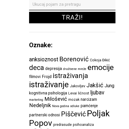
Oznake:
Borenović
anksioznost
Cokoja Đikić
emocije
deca
depresija
društvene mreže
istraživanja
Frojd
filmovi
istraživanje
Jakšić
Jung
Jakovljev
ljubav
kognitivna psihologija
Levai
ličnost
Milošević
narcizam
mozak
marketing
Nedeljnik
pamćenje
Nova godina
odluke
Poljak
Piščević
partnerski odnosi
Popov
predrasude
psihoanaliza