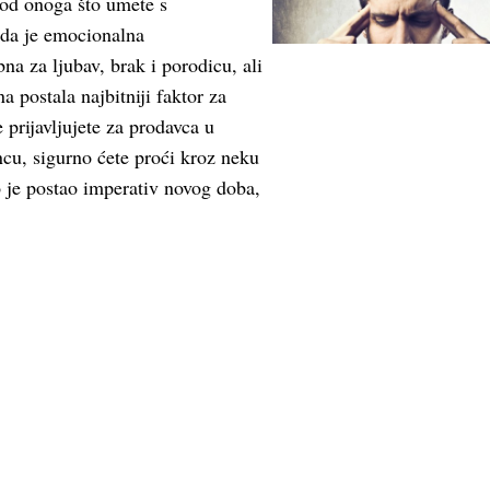
 od onoga što umete s
da je emocionalna
bna za ljubav, brak i porodicu, ali
a postala najbitniji faktor za
 prijavljujete za prodavca u
cu, sigurno ćete proći kroz neku
To je postao imperativ novog doba,