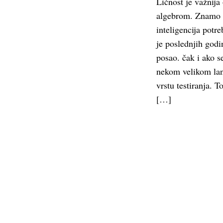
Ličnost je važnija
algebrom. Znamo 
inteligencija potre
je poslednjih godin
posao. čak i ako se
nekom velikom lan
vrstu testiranja. 
[…]