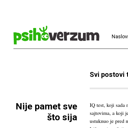
Naslov
Svi postovi
Nije pamet sve
IQ test, koji sad
sajtovima, a koji 
što sija
ustuknuo je pred 