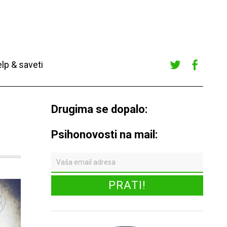
lp & saveti
Twitte
Faceb
r
ook
Drugima se dopalo:
Psihonovosti na mail: