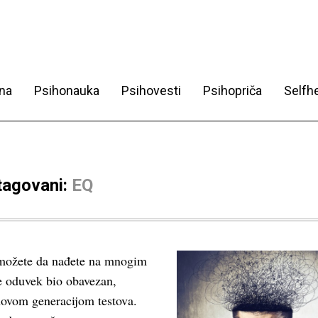
na
Psihonauka
Psihovesti
Psihopriča
Selfhe
 tagovani:
EQ
a možete da nađete na mnogim
je oduvek bio obavezan,
novom generacijom testova.