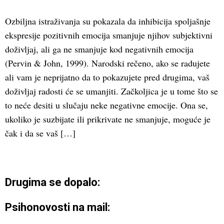
Ozbiljna istraživanja su pokazala da inhibicija spoljašnje
ekspresije pozitivnih emocija smanjuje njihov subjektivni
doživljaj, ali ga ne smanjuje kod negativnih emocija
(Pervin & John, 1999). Narodski rečeno, ako se radujete
ali vam je neprijatno da to pokazujete pred drugima, vaš
doživljaj radosti će se umanjiti. Začkoljica je u tome što se
to neće desiti u slučaju neke negativne emocije. Ona se,
ukoliko je suzbijate ili prikrivate ne smanjuje, moguće je
čak i da se vaš […]
Drugima se dopalo:
Psihonovosti na mail: