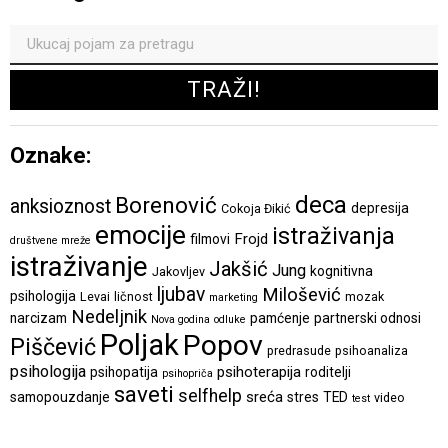
Oznake:
deca
Borenović
anksioznost
depresija
Cokoja Đikić
emocije
istraživanja
Frojd
filmovi
društvene mreže
istraživanje
Jakšić
Jung
kognitivna
Jakovljev
ljubav
Milošević
psihologija
Levai
ličnost
mozak
marketing
Nedeljnik
narcizam
pamćenje
partnerski odnosi
Nova godina
odluke
Poljak
Popov
Piščević
predrasude
psihoanaliza
psihologija
psihoterapija
psihopatija
roditelji
psihopriča
saveti
selfhelp
sreća
samopouzdanje
stres
TED
video
test