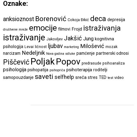
Oznake:
deca
Borenović
anksioznost
depresija
Cokoja Đikić
emocije
istraživanja
Frojd
filmovi
društvene mreže
istraživanje
Jakšić
Jung
kognitivna
Jakovljev
ljubav
Milošević
psihologija
Levai
ličnost
mozak
marketing
Nedeljnik
narcizam
pamćenje
partnerski odnosi
Nova godina
odluke
Poljak
Popov
Piščević
predrasude
psihoanaliza
psihologija
psihoterapija
psihopatija
roditelji
psihopriča
saveti
selfhelp
sreća
samopouzdanje
stres
TED
video
test