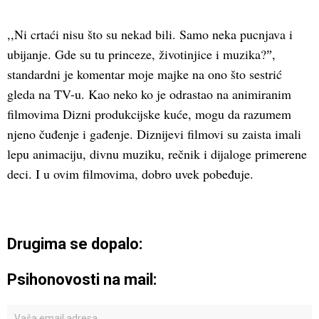
,,Ni crtaći nisu što su nekad bili. Samo neka pucnjava i
ubijanje. Gde su tu princeze, životinjice i muzika?ˮ,
standardni je komentar moje majke na ono što sestrić
gleda na TV-u. Kao neko ko je odrastao na animiranim
filmovima Dizni produkcijske kuće, mogu da razumem
njeno čuđenje i gađenje. Diznijevi filmovi su zaista imali
lepu animaciju, divnu muziku, rečnik i dijaloge primerene
deci. I u ovim filmovima, dobro uvek pobeđuje.
Drugima se dopalo:
Psihonovosti na mail: