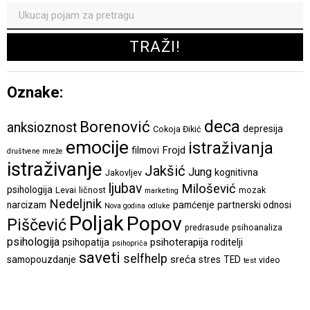
Oznake:
deca
Borenović
anksioznost
depresija
Cokoja Đikić
emocije
istraživanja
Frojd
filmovi
društvene mreže
istraživanje
Jakšić
Jung
kognitivna
Jakovljev
ljubav
Milošević
psihologija
Levai
ličnost
mozak
marketing
Nedeljnik
narcizam
pamćenje
partnerski odnosi
Nova godina
odluke
Poljak
Popov
Piščević
predrasude
psihoanaliza
psihologija
psihoterapija
psihopatija
roditelji
psihopriča
saveti
selfhelp
sreća
samopouzdanje
stres
TED
video
test