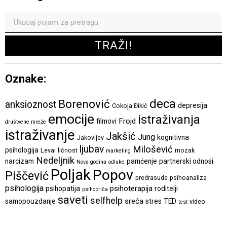
Oznake:
deca
Borenović
anksioznost
depresija
Cokoja Đikić
emocije
istraživanja
Frojd
filmovi
društvene mreže
istraživanje
Jakšić
Jung
kognitivna
Jakovljev
ljubav
Milošević
psihologija
Levai
ličnost
mozak
marketing
Nedeljnik
narcizam
pamćenje
partnerski odnosi
Nova godina
odluke
Poljak
Popov
Piščević
predrasude
psihoanaliza
psihologija
psihoterapija
psihopatija
roditelji
psihopriča
saveti
selfhelp
sreća
samopouzdanje
stres
TED
video
test