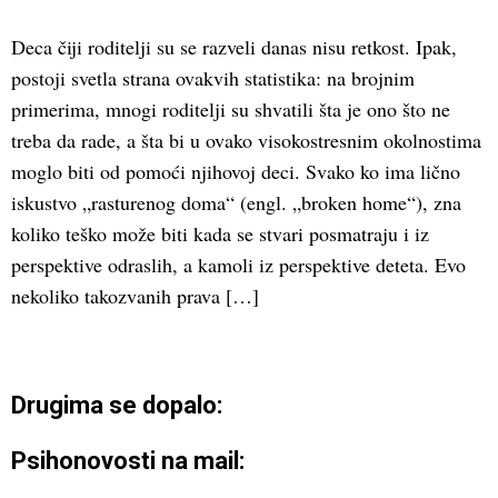
Deca čiji roditelji su se razveli danas nisu retkost. Ipak,
postoji svetla strana ovakvih statistika: na brojnim
primerima, mnogi roditelji su shvatili šta je ono što ne
treba da rade, a šta bi u ovako visokostresnim okolnostima
moglo biti od pomoći njihovoj deci. Svako ko ima lično
iskustvo „rasturenog doma“ (engl. „broken home“), zna
koliko teško može biti kada se stvari posmatraju i iz
perspektive odraslih, a kamoli iz perspektive deteta. Evo
nekoliko takozvanih prava […]
Drugima se dopalo:
Psihonovosti na mail: