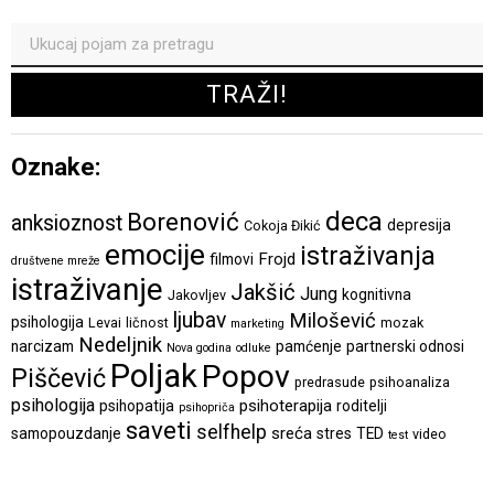
Oznake:
deca
Borenović
anksioznost
depresija
Cokoja Đikić
emocije
istraživanja
Frojd
filmovi
društvene mreže
istraživanje
Jakšić
Jung
kognitivna
Jakovljev
ljubav
Milošević
psihologija
Levai
ličnost
mozak
marketing
Nedeljnik
narcizam
pamćenje
partnerski odnosi
Nova godina
odluke
Poljak
Popov
Piščević
predrasude
psihoanaliza
psihologija
psihoterapija
psihopatija
roditelji
psihopriča
saveti
selfhelp
sreća
samopouzdanje
stres
TED
video
test