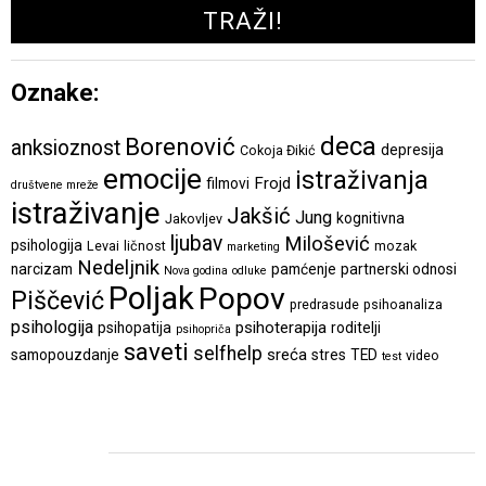
Oznake:
deca
Borenović
anksioznost
depresija
Cokoja Đikić
emocije
istraživanja
Frojd
filmovi
društvene mreže
istraživanje
Jakšić
Jung
kognitivna
Jakovljev
ljubav
Milošević
psihologija
Levai
ličnost
mozak
marketing
Nedeljnik
narcizam
pamćenje
partnerski odnosi
Nova godina
odluke
Poljak
Popov
Piščević
predrasude
psihoanaliza
psihologija
psihoterapija
psihopatija
roditelji
psihopriča
saveti
selfhelp
sreća
samopouzdanje
stres
TED
video
test