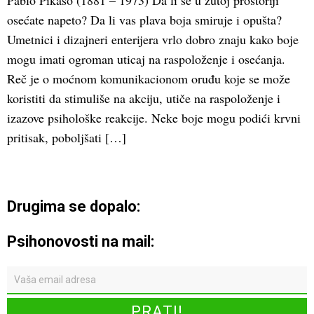
Pablo Pikaso (1881 – 1973) Da li se u žutoj prostoriji
osećate napeto? Da li vas plava boja smiruje i opušta?
Umetnici i dizajneri enterijera vrlo dobro znaju kako boje
mogu imati ogroman uticaj na raspoloženje i osećanja.
Reč je o moćnom komunikacionom oruđu koje se može
koristiti da stimuliše na akciju, utiče na raspoloženje i
izazove psihološke reakcije. Neke boje mogu podići krvni
pritisak, poboljšati […]
Drugima se dopalo:
Psihonovosti na mail: