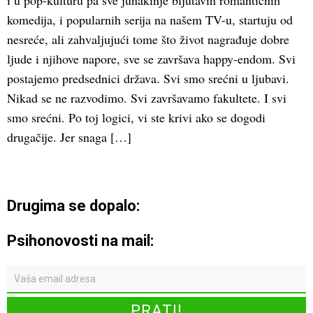
i u pop-kulturu pa sve junakinje bljutavih romantičnih
komedija, i popularnih serija na našem TV-u, startuju od
nesreće, ali zahvaljujući tome što život nagrađuje dobre
ljude i njihove napore, sve se završava happy-endom. Svi
postajemo predsednici država. Svi smo srećni u ljubavi.
Nikad se ne razvodimo. Svi završavamo fakultete. I svi
smo srećni. Po toj logici, vi ste krivi ako se dogodi
drugačije. Jer snaga […]
Drugima se dopalo:
Psihonovosti na mail: