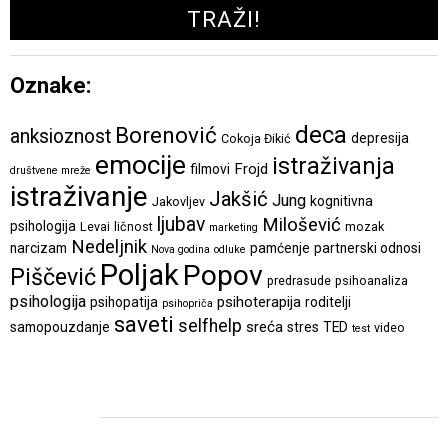
Oznake:
deca
Borenović
anksioznost
depresija
Cokoja Đikić
emocije
istraživanja
Frojd
filmovi
društvene mreže
istraživanje
Jakšić
Jung
kognitivna
Jakovljev
ljubav
Milošević
psihologija
Levai
ličnost
mozak
marketing
Nedeljnik
narcizam
pamćenje
partnerski odnosi
Nova godina
odluke
Poljak
Popov
Piščević
predrasude
psihoanaliza
psihologija
psihoterapija
psihopatija
roditelji
psihopriča
saveti
selfhelp
sreća
samopouzdanje
stres
TED
video
test