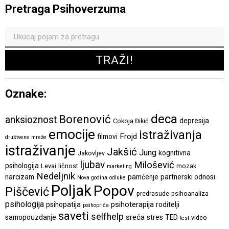
Pretraga Psihoverzuma
Oznake:
deca
Borenović
anksioznost
depresija
Cokoja Đikić
emocije
istraživanja
Frojd
filmovi
društvene mreže
istraživanje
Jakšić
Jung
kognitivna
Jakovljev
ljubav
Milošević
psihologija
Levai
ličnost
mozak
marketing
Nedeljnik
narcizam
pamćenje
partnerski odnosi
Nova godina
odluke
Poljak
Popov
Piščević
predrasude
psihoanaliza
psihologija
psihoterapija
psihopatija
roditelji
psihopriča
saveti
selfhelp
sreća
samopouzdanje
stres
TED
video
test