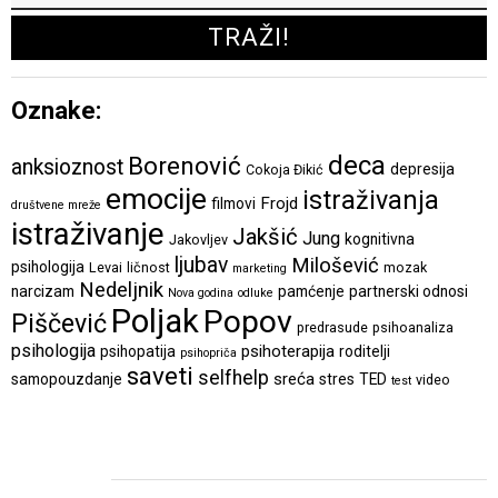
Oznake:
deca
Borenović
anksioznost
depresija
Cokoja Đikić
emocije
istraživanja
Frojd
filmovi
društvene mreže
istraživanje
Jakšić
Jung
kognitivna
Jakovljev
ljubav
Milošević
psihologija
Levai
ličnost
mozak
marketing
Nedeljnik
narcizam
pamćenje
partnerski odnosi
Nova godina
odluke
Poljak
Popov
Piščević
predrasude
psihoanaliza
psihologija
psihoterapija
psihopatija
roditelji
psihopriča
saveti
selfhelp
sreća
samopouzdanje
stres
TED
video
test