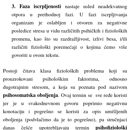
3.
Faza iscrpljenosti
nastaje usled neadekvatnog
otpora u prethodnoj fazi. U fazi iscrpljivanja
organizam je oslabljen i otvoren za negativne
posledice stresa u vidu različitih psihičkih i fizioloških
promena, kao što su razdražljivost, izlivi besa, i/ili
različiti fiziološki poremećaji o kojima ćemo više
govoriti u ovom tekstu.
Postoji čitava klasa fizioloških problema koji su
prouzrokovani psihološkim faktorima, odnosno
dugotrajnim stresom, a koja su poznata pod nazivom
psihosomatska oboljenja
. Ovaj termin se sve ređe koristi
jer je u svakodnevnom govoru poprimio negativnu
konotaciju i pogrešno se koristi za opis umišljenih
oboljenja (podvlačimo da je to pogrešno), pa stručnjaci
psihofiziološki
danas češće upotrebljavaju termin