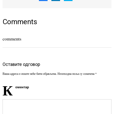
share
share
share
on
on
on
Facebook
LinkedIn
Twitter
(Opens
(Opens
(Opens
in
in
in
new
new
new
window)
window)
window)
Comments
comments
Оставите одговор
Ваша адреса е-поште неће бити објављена.
Неопходна поља су означена
*
К
оментар