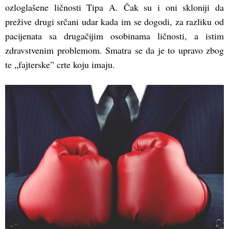
ozloglašene ličnosti Tipa A. Čak su i oni skloniji da
prežive drugi srčani udar kada im se dogodi, za razliku od
pacijenata sa drugačijim osobinama ličnosti, a istim
zdravstvenim problemom. Smatra se da je to upravo zbog
te „fajterske” crte koju imaju.