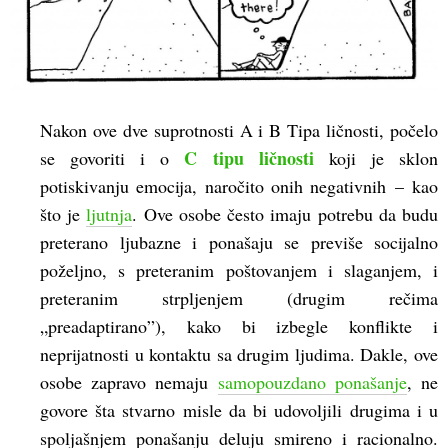
Nakon ove dve suprotnosti A i B Tipa ličnosti, počelo
C tipu ličnosti
se govoriti i o
koji je sklon
potiskivanju emocija, naročito onih negativnih – kao
što je
ljutnja
. Ove osobe često imaju potrebu da budu
preterano ljubazne i ponašaju se previše socijalno
poželjno, s preteranim poštovanjem i slaganjem, i
preteranim strpljenjem (drugim rečima
„preadaptirano”), kako bi izbegle konflikte i
neprijatnosti u kontaktu sa drugim ljudima. Dakle, ove
osobe zapravo nemaju
samopouzdano ponašanje
, ne
govore šta stvarno misle da bi udovoljili drugima i u
spoljašnjem ponašanju deluju smireno i racionalno.