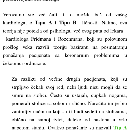
Verovatno ste već čuli, i to možda baš od vašeg
Tipu A
Tipu B
kardiologa, o
i
ličnosti. Naime, ova
teorija nije potekla od psihologa, već ovog puta od lekara –
kardiologa Fridmana i Rozenmana, koji su polovinom
prošlog veka razvili teoriju baziranu na posmatranju
ponašanja pacijenata sa koronarnim problemima u
čekaonici ordinacije.
Za razliku od većine drugih pacijenata, koji su
strpljivo čekali svoj red, neki ljudi nisu mogli da se
smire na stolici. Često su ustajali, cupkali nogama,
pomerali stolice sa sobom i slično. Naročito im je bio
zanimljiv način na koji su ti ljudi sedeli na stolicama,
obično na samoj ivici, daleko od naslona u vrlo
Tip A
napetom stanju. Ovakvo ponašanje su nazvali