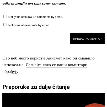
веба за следећи пут када коментаришем.
Notify me of follow-up comments by email.
Notify me of new posts by email.
Ово веб место користи Акисмет како би смањило
непожељне.
Сазнајте како се ваши коментари
обрађују
.
Preporuke za dalje čitanje