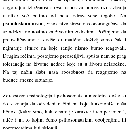
dugotrajna izloženost stresu usporava proces ozdravljenja
ukoliko već patimo od neke zdravstvene tegobe. Na
psihološkom nivou
, visok nivo stresa nas onemogućava da
se adekvatno nosimo za životnim zadacima. Počinjemo da
preuveličavamo i suviše dramatično doživljavamo čak i
najmanje sitnice na koje ranije nismo burno reagovali.
Drugim rečima, postajemo preosetljivi, spušta nam se prag
tolerancije na životne nedaće koje su u životu neizbežne.
Na taj način slabi naša sposobnost da reagujemo na
buduće stresne situacije.
Zdravstvena psihologija i psihosomatska medicina došle su
do saznanja da određeni načini na koje funkcioniše naša
ličnost (kakvi smo, kakav nam je karakter i temperament),
utiče i na to kojim ćemo psihosomatskim oboljenjima ili
poremećajima biti skloniji.