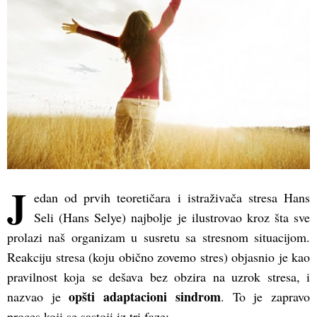
J
edan od prvih teoretičara i istraživača stresa Hans
Seli (Hans Selye) najbolje je ilustrovao kroz šta sve
prolazi naš organizam u susretu sa stresnom situacijom.
Reakciju stresa (koju obično zovemo stres) objasnio je kao
pravilnost koja se dešava bez obzira na uzrok stresa, i
opšti adaptacioni sindrom
nazvao je
. To je zapravo
proces koji se sastoji iz tri faze: