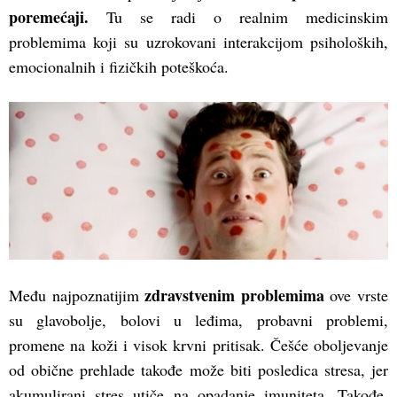
poremećaji.
Tu se radi o realnim medicinskim
problemima koji su uzrokovani interakcijom psiholoških,
emocionalnih i fizičkih poteškoća.
zdravstvenim problemima
Među najpoznatijim
ove vrste
su glavobolje, bolovi u leđima, probavni problemi,
promene na koži i visok krvni pritisak. Češće oboljevanje
od obične prehlade takođe može biti posledica stresa, jer
akumulirani stres utiče na opadanje imuniteta. Takođe,