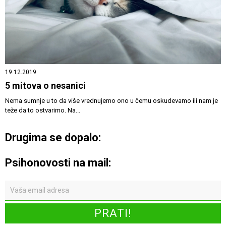
19.12.2019
5 mitova o nesanici
Nema sumnje u to da više vrednujemo ono u čemu oskudevamo ili nam je
teže da to ostvarimo. Na...
Drugima se dopalo:
Psihonovosti na mail: