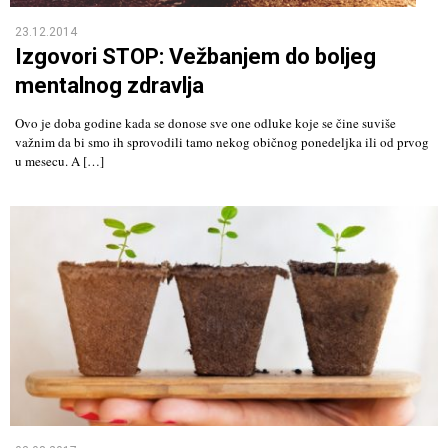
23.12.2014
Izgovori STOP: Vežbanjem do boljeg
mentalnog zdravlja
Ovo je doba godine kada se donose sve one odluke koje se čine suviše
važnim da bi smo ih sprovodili tamo nekog običnog ponedeljka ili od prvog
u mesecu. A […]