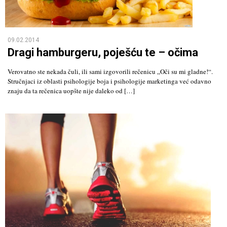
09.02.2014
Dragi hamburgeru, poješću te – očima
Verovatno ste nekada čuli, ili sami izgovorili rečenicu „Oči su mi gladne!“.
Stručnjaci iz oblasti psihologije boja i psihologije marketinga već odavno
znaju da ta rečenica uopšte nije daleko od […]