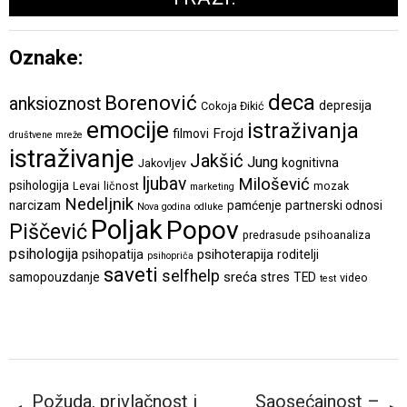
Oznake:
deca
Borenović
anksioznost
depresija
Cokoja Đikić
emocije
istraživanja
Frojd
filmovi
društvene mreže
istraživanje
Jakšić
Jung
kognitivna
Jakovljev
ljubav
Milošević
psihologija
Levai
ličnost
mozak
marketing
Nedeljnik
narcizam
pamćenje
partnerski odnosi
Nova godina
odluke
Poljak
Popov
Piščević
predrasude
psihoanaliza
psihologija
psihoterapija
psihopatija
roditelji
psihopriča
saveti
selfhelp
sreća
samopouzdanje
stres
TED
video
test
Požuda, privlačnost i
Saosećajnost –