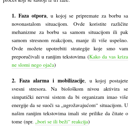
1.
Faza otpora
, u kojoj se pripremate za borbu sa
novonastalom situacijom. Ovde koristite različite
mehanizme za borbu sa samom situacijom ili pak
samom stresnom reakcijom, manje ili više uspešno.
Ovde možete upotrebiti strategije koje smo vam
preporučivali u ranijim tekstovima (
Kako da vas kriza
ne slomi nego ojača
)
2.
Faza alarma
i mobilizacije
, u kojoj postajete
svesni stresora. Na biološkom nivou aktivira se
simpatički nervni sistem da bi organizam imao više
energije da se suoči sa „ugrožavajućom“ situacijom. U
našim ranijim tekstovima imali ste prilike da čitate o
tome (npr.
„bori se ili beži“ reakcija
)