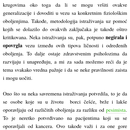
krugovima oko toga da li se mogu vršiti ovakve
generalizacije i dovoditi u vezu sa konkretnim fiziološkim
oboljenjima. Takođe, metodologija istraživanja uz pomoć
kojih se dolazilo do ovakvih zaključaka je takođe oštro
negirala i
kritikovana. Neka istraživanja su, pak, potpuno
opovrgla
vezu između ovih tipova ličnosti i određenih
oboljenja. To dalje ostaje zdravstvenim psiholozima da
razvijaju i unapređuju, a mi za sada možemo reći da je
tema svakako vredna pažnje i da se neke pravilnosti zaista
i mogu uočiti.
Ono što su neka savremena istraživanja potvrdila, to je da
se osobe koje su u životu borci češće, brže i lakše
oporavljaju od različitih oboljenja za razliku od
pesimista
.
To je neretko potvrđivano na pacijentima koji su se
oporavljali od kancera. Ovo takođe važi i za one gore