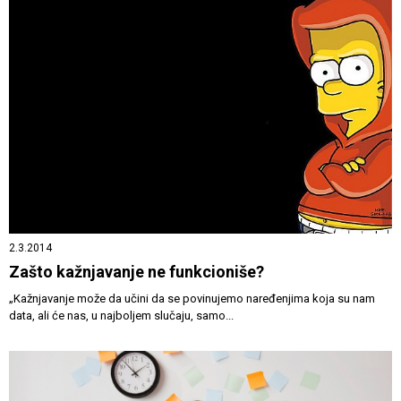
2.3.2014
Zašto kažnjavanje ne funkcioniše?
„Kažnjavanje može da učini da se povinujemo naređenjima koja su nam
data, ali će nas, u najboljem slučaju, samo...