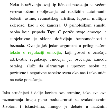
Neka istraživanja ovaj tip ličnosti povezuju sa većom
verovatnoćom oboljevanja od različitih autoimunih
bolesti: astme, reumatskog artritisa, lupusa, multiple
skleroze, kao i od kancera. U psihološkom smislu,
osoba koja pripada Tipu C poriče svoje emocije, a
subjektivno je sklona doživljaju bespomoćnosti i
beznađa. Ovo je još jedan argument u prilog našem
tekstu o regulaciji emocija
, koji govori o značaju
adekvatne regulacije emocija, jer osećanja, između
ostalog, služe da alarmiraju i upozore osobu na
pozitivne i negativne aspekte sveta oko nas i tako utiču
na naše ponašanje.
Iako stručnjaci i dalje koriste ove termine, iako sva ova
razmatranja imaju puno podudarnosti sa svakodnevnim
životom i iskustvima, mnogo je debate u naučnim