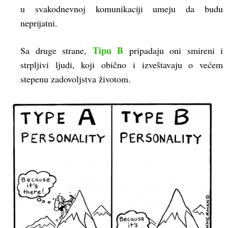
u svakodnevnoj komunikaciji umeju da budu
neprijatni.
Tipu B
Sa druge strane,
pripadaju oni smireni i
strpljivi ljudi, koji obično i izveštavaju o većem
stepenu zadovoljstva životom.