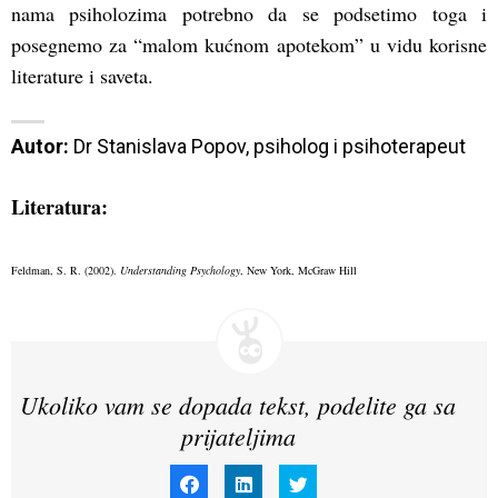
nama psiholozima potrebno da se podsetimo toga i
posegnemo za “malom kućnom apotekom” u vidu korisne
literature i saveta.
Autor:
 Dr Stanislava Popov, psiholog i psihoterapeut
Literatura:
Feldman, S. R. (2002).
Understanding Psychology
, New York, McGraw Hill
Ukoliko vam se dopada tekst, podelite ga sa
prijateljima
Click
Click
Click
to
to
to