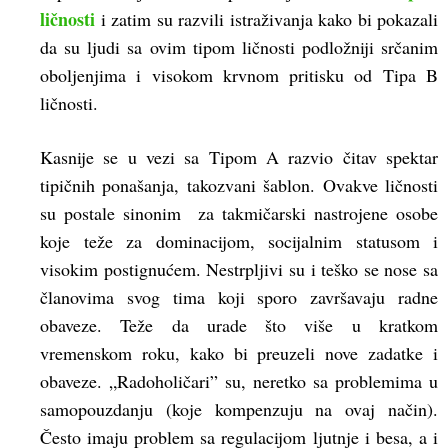
ličnosti
i zatim su razvili istraživanja kako bi pokazali
da su ljudi sa ovim tipom ličnosti podložniji srčanim
oboljenjima i visokom krvnom pritisku od Tipa B
ličnosti.
Kasnije se u vezi sa Tipom A razvio čitav spektar
tipičnih ponašanja, takozvani šablon. Ovakve ličnosti
su postale sinonim za takmičarski nastrojene osobe
koje teže za dominacijom, socijalnim statusom i
visokim postignućem. Nestrpljivi su i teško se nose sa
članovima svog tima koji sporo završavaju radne
obaveze. Teže da urade što više u kratkom
vremenskom roku, kako bi preuzeli nove zadatke i
obaveze. „Radoholičari” su, neretko sa problemima u
samopouzdanju (koje kompenzuju na ovaj način).
Često imaju problem sa regulacijom ljutnje i besa, a i