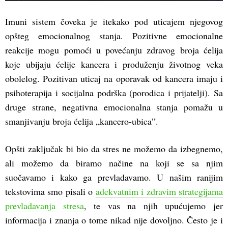
Imuni sistem čoveka je itekako pod uticajem njegovog
opšteg emocionalnog stanja. Pozitivne emocionalne
reakcije mogu pomoći u povećanju zdravog broja ćelija
koje ubijaju ćelije kancera i produženju životnog veka
obolelog. Pozitivan uticaj na oporavak od kancera imaju i
psihoterapija i socijalna podrška (porodica i prijatelji). Sa
druge strane, negativna emocionalna stanja pomažu u
smanjivanju broja ćelija „kancero-ubica”.
Opšti zaključak bi bio da stres ne možemo da izbegnemo,
ali možemo da biramo načine na koji se sa njim
suočavamo i kako ga prevladavamo. U našim ranijim
tekstovima smo pisali o
adekvatnim i zdravim strategijama
prevladavanja stresa
, te vas na njih upućujemo jer
informacija i znanja o tome nikad nije dovoljno. Često je i