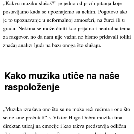
„Kakvu muziku slušaš?ˮ je jedno od prvih pitanja koje
postavljamo kada se upoznajemo sa nekim. Pogotovo ako
je to upoznavanje u neformalnoj atmosferi, na žurci ili u
gradu. Nekima se može činiti kao prijatna i neutralna tema
za razgovor, no da nam nije važna ne bismo pridavali toliki
značaj analizi ljudi na bazi onoga što slušaju.
Kako muzika utiče na naše
raspoloženje
„Muzika izražava ono što se ne može reći rečima i ono što
se ne sme prećutati“ ~ Viktor Hugo Dobra muzika ima
direktan uticaj na emocije i kao takva predstavlja odličan