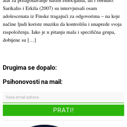
alat za prilagođavanje našim emocijama, ali i obrnuto.
Sarikalio i Erkila (2007) su intervjuisali osam
adolescenata iz Finske tragajući za odgovorima – na koje
načine ljudi koriste muziku da kontrolišu i unaprede svoja
raspoloženja. Iako je u pitanju mala i specifična grupa,
dobijene su […]
Drugima se dopalo:
Psihonovosti na mail: