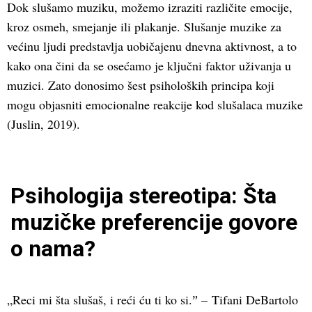
Dok slušamo muziku, možemo izraziti različite emocije,
kroz osmeh, smejanje ili plakanje. Slušanje muzike za
većinu ljudi predstavlja uobičajenu dnevna aktivnost, a to
kako ona čini da se osećamo je ključni faktor uživanja u
muzici. Zato donosimo šest psiholoških principa koji
mogu objasniti emocionalne reakcije kod slušalaca muzike
(Juslin, 2019).
Psihologija stereotipa: Šta
muzičke preferencije govore
o nama?
„Reci mi šta slušaš, i reći ću ti ko si.ˮ – Tifani DeBartolo