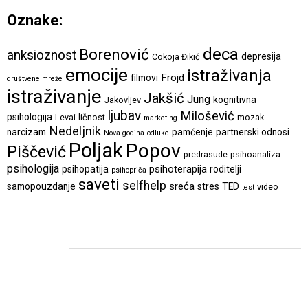
Oznake:
deca
Borenović
anksioznost
depresija
Cokoja Đikić
emocije
istraživanja
Frojd
filmovi
društvene mreže
istraživanje
Jakšić
Jung
kognitivna
Jakovljev
ljubav
Milošević
psihologija
Levai
ličnost
mozak
marketing
Nedeljnik
narcizam
pamćenje
partnerski odnosi
Nova godina
odluke
Poljak
Popov
Piščević
predrasude
psihoanaliza
psihologija
psihoterapija
psihopatija
roditelji
psihopriča
saveti
selfhelp
sreća
samopouzdanje
stres
TED
video
test